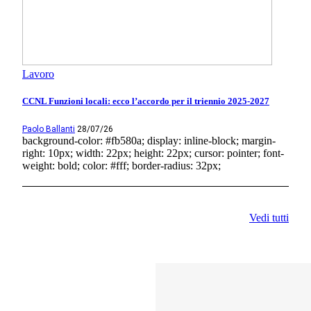
Lavoro
CCNL Funzioni locali: ecco l’accordo per il triennio 2025-2027
Paolo Ballanti
28/07/26
background-color: #fb580a; display: inline-block; margin-
right: 10px; width: 22px; height: 22px; cursor: pointer; font-
weight: bold; color: #fff; border-radius: 32px;
Vedi tutti