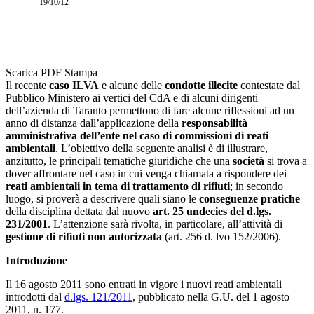
19/10/12
Scarica PDF
Stampa
Il recente
caso ILVA
e alcune delle
condotte illecite
contestate dal
Pubblico Ministero ai vertici del CdA e di alcuni dirigenti
dell’azienda di Taranto permettono di fare alcune riflessioni ad un
anno di distanza dall’applicazione della
responsabilità
amministrativa dell’ente nel caso di commissioni di reati
ambientali
. L’obiettivo della seguente analisi è di illustrare,
anzitutto, le principali tematiche giuridiche che una
società
si trova a
dover affrontare nel caso in cui venga chiamata a rispondere dei
reati ambientali in tema di trattamento di rifiuti
; in secondo
luogo, si proverà a descrivere quali siano le
conseguenze pratiche
della disciplina dettata dal nuovo
art. 25 undecies del d.lgs.
231/2001
. L’attenzione sarà rivolta, in particolare, all’attività di
gestione di rifiuti non autorizzata
(art. 256 d. lvo 152/2006).
Introduzione
Il 16 agosto 2011 sono entrati in vigore i nuovi reati ambientali
introdotti dal
d.lgs. 121/2011
, pubblicato nella G.U. del 1 agosto
2011, n. 177.