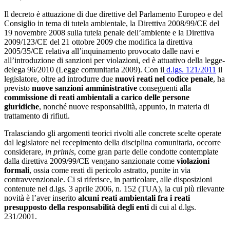
Il decreto è attuazione di due direttive del Parlamento Europeo e del
Consiglio in tema di tutela ambientale, la Direttiva 2008/99/CE del
19 novembre 2008 sulla tutela penale dell’ambiente e la Direttiva
2009/123/CE del 21 ottobre 2009 che modifica la direttiva
2005/35/CE relativa all’inquinamento provocato dalle navi e
all’introduzione di sanzioni per violazioni, ed è attuativo della legge-
delega 96/2010 (Legge comunitaria 2009). Con il
d.lgs. 121/2011
il
legislatore, oltre ad introdurre due
nuovi reati nel codice penale
, ha
previsto
nuove sanzioni amministrative
conseguenti alla
commissione di reati ambientali a carico delle persone
giuridiche
, nonché nuove responsabilità, appunto, in materia di
trattamento di rifiuti.
Tralasciando gli argomenti teorici rivolti alle concrete scelte operate
dal legislatore nel recepimento della disciplina comunitaria, occorre
considerare,
in primis
, come gran parte delle condotte contemplate
dalla direttiva 2009/99/CE vengano sanzionate come
violazioni
formali
, ossia come reati di pericolo astratto, punite in via
contravvenzionale. Ci si riferisce, in particolare, alle disposizioni
contenute nel d.lgs. 3 aprile 2006, n. 152 (TUA), la cui più rilevante
novità è l’aver inserito
alcuni reati ambientali fra i reati
presupposto della responsabilità degli enti
di cui al d.lgs.
231/2001.