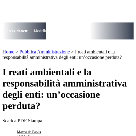
Vai
al
contenuto
I più cercati
Lorem ipsum dolor sit amet consectetur
In evidenza:
Modello 730
Pensioni
Cuneo fiscale
rottamazione cartel
Lorem ipsum dolor sit amet consectetur
I più cercati
Home
>
Pubblica Amministrazione
>
I reati ambientali e la
Lorem ipsum dolor sit amet consectetur
responsabilità amministrativa degli enti: un’occasione perduta?
Lorem ipsum dolor sit amet consectetur
I reati ambientali e la
responsabilità amministrativa
degli enti: un’occasione
perduta?
Scarica PDF
Stampa
Matteo de Paolis