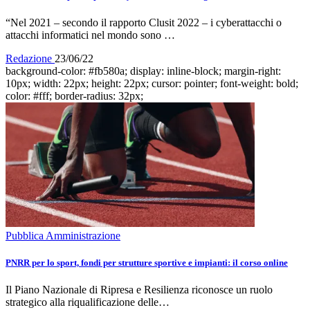
“Nel 2021 – secondo il rapporto Clusit 2022 – i cyberattacchi o
attacchi informatici nel mondo sono …
Redazione
23/06/22
background-color: #fb580a; display: inline-block; margin-right:
10px; width: 22px; height: 22px; cursor: pointer; font-weight: bold;
color: #fff; border-radius: 32px;
Pubblica Amministrazione
PNRR per lo sport, fondi per strutture sportive e impianti: il corso online
Il Piano Nazionale di Ripresa e Resilienza riconosce un ruolo
strategico alla riqualificazione delle…