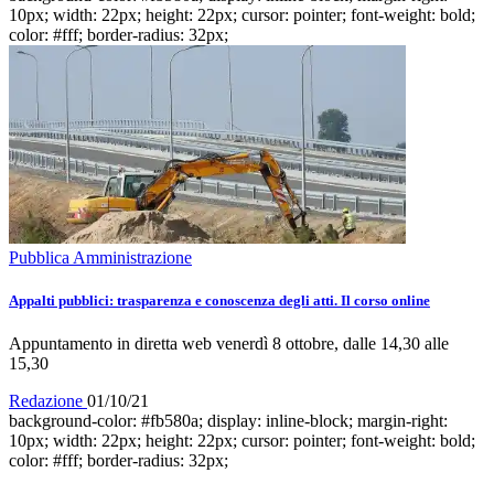
10px; width: 22px; height: 22px; cursor: pointer; font-weight: bold;
color: #fff; border-radius: 32px;
Pubblica Amministrazione
Appalti pubblici: trasparenza e conoscenza degli atti. Il corso online
Appuntamento in diretta web venerdì 8 ottobre, dalle 14,30 alle
15,30
Redazione
01/10/21
background-color: #fb580a; display: inline-block; margin-right:
10px; width: 22px; height: 22px; cursor: pointer; font-weight: bold;
color: #fff; border-radius: 32px;