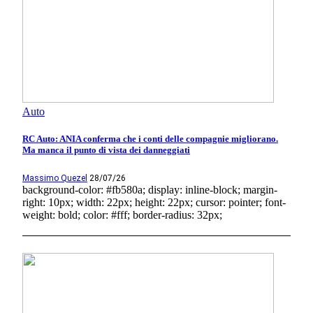
Auto
RC Auto: ANIA conferma che i conti delle compagnie migliorano.
Ma manca il punto di vista dei danneggiati
Massimo Quezel
28/07/26
background-color: #fb580a; display: inline-block; margin-
right: 10px; width: 22px; height: 22px; cursor: pointer; font-
weight: bold; color: #fff; border-radius: 32px;