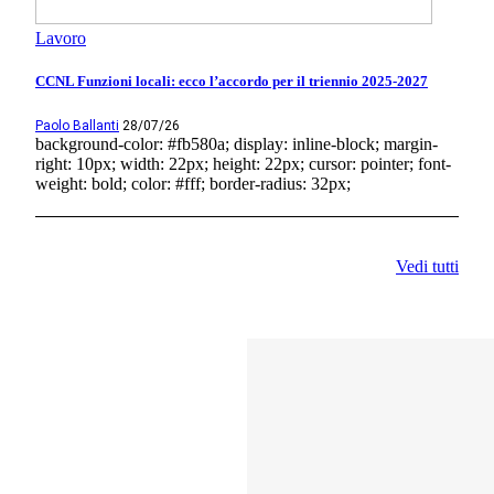
Lavoro
CCNL Funzioni locali: ecco l’accordo per il triennio 2025-2027
Paolo Ballanti
28/07/26
background-color: #fb580a; display: inline-block; margin-
right: 10px; width: 22px; height: 22px; cursor: pointer; font-
weight: bold; color: #fff; border-radius: 32px;
Vedi tutti