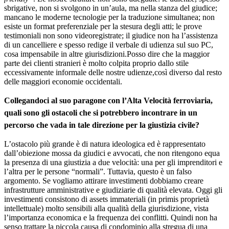
sbrigative, non si svolgono in un’aula, ma nella stanza del giudice;
mancano le moderne tecnologie per la traduzione simultanea; non
esiste un format preferenziale per la stesura degli atti; le prove
testimoniali non sono videoregistrate; il giudice non ha l’assistenza
di un cancelliere e spesso redige il verbale di udienza sul suo PC,
cosa impensabile in altre giurisdizioni.Posso dire che la maggior
parte dei clienti stranieri è molto colpita proprio dallo stile
eccessivamente informale delle nostre udienze,così diverso dal resto
delle maggiori economie occidentali.
Collegandoci al suo paragone con l’Alta Velocità ferroviaria,
quali sono gli ostacoli che si potrebbero incontrare in un
percorso che vada in tale direzione per la giustizia civile?
L’ostacolo più grande è di natura ideologica ed è rappresentato
dall’obiezione mossa da giudici e avvocati, che non ritengono equa
la presenza di una giustizia a due velocità: una per gli imprenditori e
l’altra per le persone “normali”. Tuttavia, questo è un falso
argomento. Se vogliamo attirare investimenti dobbiamo creare
infrastrutture amministrative e giudiziarie di qualità elevata. Oggi gli
investimenti consistono di assets immateriali (in primis proprietà
intellettuale) molto sensibili alla qualità della giurisdizione, vista
l’importanza economica e la frequenza dei conflitti. Quindi non ha
senso trattare la piccola causa di condominio alla stregua di una