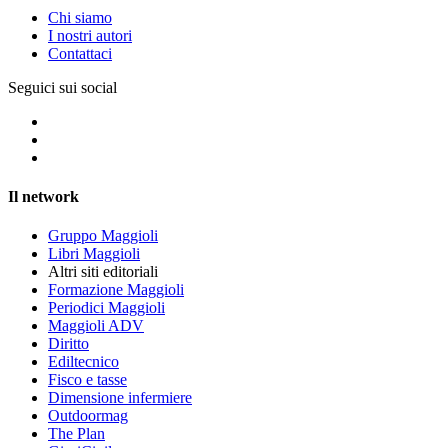
Chi siamo
I nostri autori
Contattaci
Seguici sui social
Il network
Gruppo Maggioli
Libri Maggioli
Altri siti editoriali
Formazione Maggioli
Periodici Maggioli
Maggioli ADV
Diritto
Ediltecnico
Fisco e tasse
Dimensione infermiere
Outdoormag
The Plan