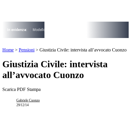
Vai
al
contenuto
I più cercati
Lorem ipsum dolor sit amet consectetur
In evidenza:
Modello 730
Pensioni
Cuneo fiscale
rottamazione cartel
Lorem ipsum dolor sit amet consectetur
I più cercati
Home
>
Pensioni
>
Giustizia Civile: intervista all’avvocato Cuonzo
Lorem ipsum dolor sit amet consectetur
Lorem ipsum dolor sit amet consectetur
Giustizia Civile: intervista
all’avvocato Cuonzo
Scarica PDF
Stampa
Gabriele Cuonzo
29/12/14