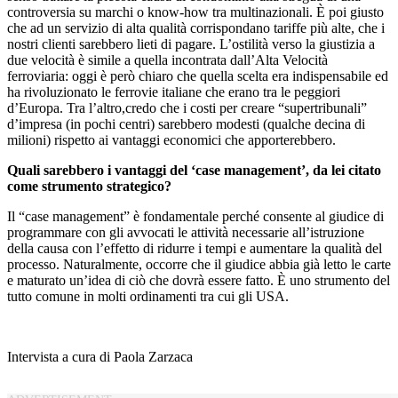
controversia su marchi o know-how tra multinazionali. È poi giusto
che ad un servizio di alta qualità corrispondano tariffe più alte, che i
nostri clienti sarebbero lieti di pagare. L’ostilità verso la giustizia a
due velocità è simile a quella incontrata dall’Alta Velocità
ferroviaria: oggi è però chiaro che quella scelta era indispensabile ed
ha rivoluzionato le ferrovie italiane che erano tra le peggiori
d’Europa. Tra l’altro,credo che i costi per creare “supertribunali”
d’impresa (in pochi centri) sarebbero modesti (qualche decina di
milioni) rispetto ai vantaggi economici che apporterebbero.
Quali sarebbero i vantaggi del ‘case management’, da lei citato
come strumento strategico?
Il “case management” è fondamentale perché consente al giudice di
programmare con gli avvocati le attività necessarie all’istruzione
della causa con l’effetto di ridurre i tempi e aumentare la qualità del
processo. Naturalmente, occorre che il giudice abbia già letto le carte
e maturato un’idea di ciò che dovrà essere fatto. È uno strumento del
tutto comune in molti ordinamenti tra cui gli USA.
Intervista a cura di Paola Zarzaca