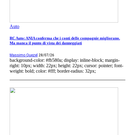
Auto
RC Auto: ANIA conferma che i conti delle compagnie migliorano.
Ma manca il punto di vista dei danneggiati
Massimo Quezel
28/07/26
background-color: #fb580a; display: inline-block; margin-
right: 10px; width: 22px; height: 22px; cursor: pointer; font-
weight: bold; color: #fff; border-radius: 32px;