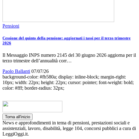
Pensioni
Cessione del quinto della pensione: aggiornati i tassi per il terzo trimestre
2026
Il Messaggio INPS numero 2145 del 30 giugno 2026 aggiorna per il
terzo trimestre dell’annualità corr…
Paolo Ballanti
07/07/26
background-color: #fb580a; display: inline-block; margin-right:
10px; width: 22px; height: 22px; cursor: pointer; font-weight: bold;
color: #fff; border-radius: 32px;
Torna all'inizio
News e approfondimenti in tema di pensioni, prestazioni sociali e
assistenziali, lavoro, disabilità, legge 104, concorsi pubblici a cura di
LeggiOggi.it.