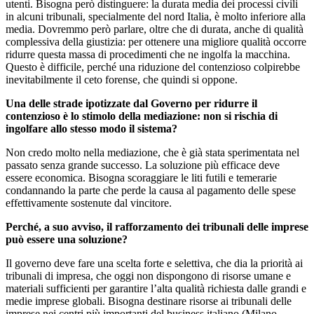
utenti. Bisogna però distinguere: la durata media dei processi civili
in alcuni tribunali, specialmente del nord Italia, è molto inferiore alla
media. Dovremmo però parlare, oltre che di durata, anche di qualità
complessiva della giustizia: per ottenere una migliore qualità occorre
ridurre questa massa di procedimenti che ne ingolfa la macchina.
Questo è difficile, perché una riduzione del contenzioso colpirebbe
inevitabilmente il ceto forense, che quindi si oppone.
Una delle strade ipotizzate dal Governo per ridurre il
contenzioso è lo stimolo della mediazione: non si rischia di
ingolfare allo stesso modo il sistema?
Non credo molto nella mediazione, che è già stata sperimentata nel
passato senza grande successo. La soluzione più efficace deve
essere economica. Bisogna scoraggiare le liti futili e temerarie
condannando la parte che perde la causa al pagamento delle spese
effettivamente sostenute dal vincitore.
Perché, a suo avviso, il rafforzamento dei tribunali delle imprese
può essere una soluzione?
Il governo deve fare una scelta forte e selettiva, che dia la priorità ai
tribunali di impresa, che oggi non dispongono di risorse umane e
materiali sufficienti per garantire l’alta qualità richiesta dalle grandi e
medie imprese globali. Bisogna destinare risorse ai tribunali delle
imprese nei centri più importanti del business italiano (Milano,