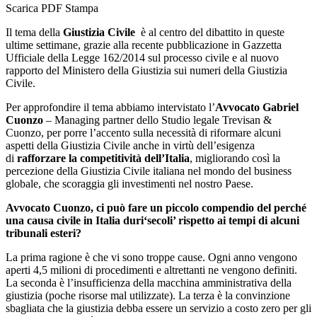
Scarica PDF
Stampa
Il tema della
Giustizia Civile
è al centro del dibattito in queste
ultime settimane, grazie alla recente pubblicazione in Gazzetta
Ufficiale della Legge 162/2014 sul processo civile e al nuovo
rapporto del Ministero della Giustizia sui numeri della Giustizia
Civile.
Per approfondire il tema abbiamo intervistato l’
Avvocato Gabriel
Cuonzo
– Managing partner dello Studio legale Trevisan &
Cuonzo, per porre l’accento sulla necessità di riformare alcuni
aspetti della Giustizia Civile anche in virtù dell’esigenza
di
rafforzare la competitività dell’Italia
, migliorando così la
percezione della Giustizia Civile italiana nel mondo del business
globale, che scoraggia gli investimenti nel nostro Paese.
Avvocato Cuonzo, ci può fare un piccolo compendio del perché
una causa civile in Italia duri‘secoli’ rispetto ai tempi di alcuni
tribunali esteri?
La prima ragione è che vi sono troppe cause. Ogni anno vengono
aperti 4,5 milioni di procedimenti e altrettanti ne vengono definiti.
La seconda è l’insufficienza della macchina amministrativa della
giustizia (poche risorse mal utilizzate). La terza è la convinzione
sbagliata che la giustizia debba essere un servizio a costo zero per gli