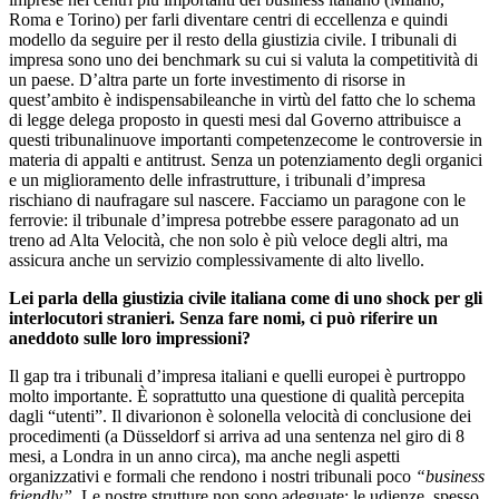
Roma e Torino) per farli diventare centri di eccellenza e quindi
modello da seguire per il resto della giustizia civile. I tribunali di
impresa sono uno dei benchmark su cui si valuta la competitività di
un paese. D’altra parte un forte investimento di risorse in
quest’ambito è indispensabileanche in virtù del fatto che lo schema
di legge delega proposto in questi mesi dal Governo attribuisce a
questi tribunalinuove importanti competenzecome le controversie in
materia di appalti e antitrust. Senza un potenziamento degli organici
e un miglioramento delle infrastrutture, i tribunali d’impresa
rischiano di naufragare sul nascere. Facciamo un paragone con le
ferrovie: il tribunale d’impresa potrebbe essere paragonato ad un
treno ad Alta Velocità, che non solo è più veloce degli altri, ma
assicura anche un servizio complessivamente di alto livello.
Lei parla della giustizia civile italiana come di uno shock per gli
interlocutori stranieri. Senza fare nomi, ci può riferire un
aneddoto sulle loro impressioni?
Il gap tra i tribunali d’impresa italiani e quelli europei è purtroppo
molto importante. È soprattutto una questione di qualità percepita
dagli “utenti”. Il divarionon è solonella velocità di conclusione dei
procedimenti (a Düsseldorf si arriva ad una sentenza nel giro di 8
mesi, a Londra in un anno circa), ma anche negli aspetti
organizzativi e formali che rendono i nostri tribunali poco
“business
friendly”
. Le nostre strutture non sono adeguate: le udienze, spesso