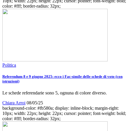
10px; width: 22px; height: 22px; cursor: pointer; font-weight: bold;
color: #fff; border-radius: 32px;
Politica
Referendum 8 e 9 giugno 2025: ecco i Fac-simile delle schede di voto (con
istruzioni)
Le schede referendarie sono 5, ognuna di colore diverso.
Chiara Arroi
08/05/25
background-color: #fb580a; display: inline-block; margin-right:
10px; width: 22px; height: 22px; cursor: pointer; font-weight: bold;
color: #fff; border-radius: 32px;