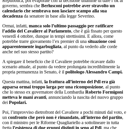
Repubblica, poi evaporate con la decisione unanime di dare l’ok al
governo, sembra che
Berlusconi potrebbe aver stravolto un
calendario che sembrava non lasciare scampo alla sua
decadenza
da senatore in base alla legge Severino.
Ormai, infatti,
manca solo l’ultimo passaggio per ratificare
l’addio del Cavaliere al Parlamento
, che è già fissato per questo
venerdì 4 ottobre, dunque in tempi strettissimi. E allora, come
potrebbe trarre giovamento l’ex premier di una
situazione così
apparentemente ingarbugliata
, al punto da vederlo alle corde
anche nel suo stesso partito?
A spiegare il beneficio che il Cavaliere potrebbe ricavare dallo
scenario attuale, al punto da vedere prolungata incredibilmente la
propria permanenza in Senato, è il
politologo Alessandro Campi.
Questa mattina, infatti,
la frattura all’interno del Pdl era già
apparsa ormai troppo larga per una ricomposizione
, al punto
che lo stesso ex governatore della Lombardia
Roberto Formigoni
metteva le mani avanti
, annunciando la nascita del nuovo gruppo
dei
Popolari.
Poi, l’improvviso dietrofront del Cavaliere a pochi minuti dal voto, e
un
confronto che però non è rimandato, all’interno del partito
,
con il ministro per le Riforme Quagliariello a sottolineare in tutta
fretta
l’esistenza di due gruppi distinti in seno al Pdl
, ma che