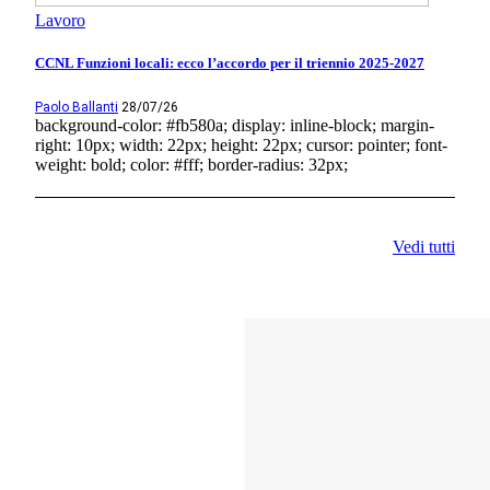
Lavoro
CCNL Funzioni locali: ecco l’accordo per il triennio 2025-2027
Paolo Ballanti
28/07/26
background-color: #fb580a; display: inline-block; margin-
right: 10px; width: 22px; height: 22px; cursor: pointer; font-
weight: bold; color: #fff; border-radius: 32px;
Vedi tutti