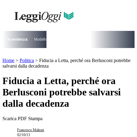
Vai
al
contenuto
I più cercati
Lorem ipsum dolor sit amet consectetur
Lorem ipsum dolor sit amet consectetur
In evidenza:
Modello 730
Pensioni
Cuneo fiscale
rottamazione cartel
I più cercati
Home
>
Politica
>
Fiducia a Letta, perché ora Berlusconi potrebbe
Lorem ipsum dolor sit amet consectetur
salvarsi dalla decadenza
Lorem ipsum dolor sit amet consectetur
Fiducia a Letta, perché ora
Berlusconi potrebbe salvarsi
dalla decadenza
Scarica PDF
Stampa
Francesco Maltoni
02/10/13