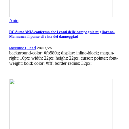
Auto
RC Auto: ANIA conferma che i conti delle compagnie migliorano.
Ma manca il punto di vista dei danneggiati
Massimo Quezel
28/07/26
background-color: #fb580a; display: inline-block; margin-
right: 10px; width: 22px; height: 22px; cursor: pointer; font-
weight: bold; color: #fff; border-radius: 32px;