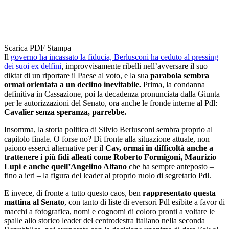
Scarica PDF
Stampa
Il
governo ha incassato la fiducia, Berlusconi ha ceduto al pressing
dei suoi ex delfini
, improvvisamente ribelli nell’avversare il suo
diktat di un riportare il Paese al voto, e la sua
parabola sembra
ormai orientata a un declino inevitabile.
Prima, la condanna
definitiva in Cassazione, poi la decadenza pronunciata dalla Giunta
per le autorizzazioni del Senato, ora anche le fronde interne al Pdl:
Cavalier senza speranza, parrebbe.
Insomma, la storia politica di Silvio Berlusconi sembra proprio al
capitolo finale. O forse no? Di fronte alla situazione attuale, non
paiono esserci alternative per il
Cav, ormai in difficoltà anche a
trattenere i più fidi alleati come Roberto Formigoni, Maurizio
Lupi e anche quell’Angelino Alfano
che ha sempre anteposto –
fino a ieri – la figura del leader al proprio ruolo di segretario Pdl.
E invece, di fronte a tutto questo caos, ben
rappresentato questa
mattina al Senato
, con tanto di liste di eversori Pdl esibite a favor di
macchi a fotografica, nomi e cognomi di coloro pronti a voltare le
spalle allo storico leader del centrodestra italiano nella seconda