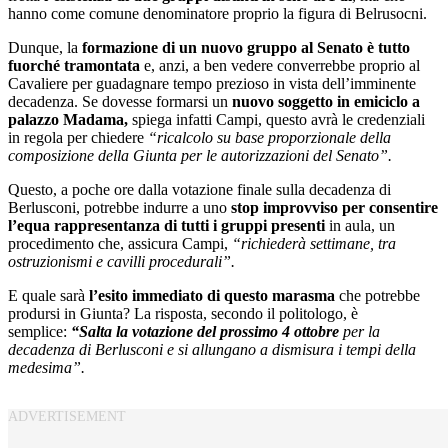
hanno come comune denominatore proprio la figura di Belrusocni.
Dunque, la
formazione di un nuovo gruppo al Senato è tutto
fuorché tramontata
e, anzi, a ben vedere converrebbe proprio al
Cavaliere per guadagnare tempo prezioso in vista dell’imminente
decadenza. Se dovesse formarsi un
nuovo soggetto in emiciclo a
palazzo Madama,
spiega infatti Campi, questo avrà le credenziali
in regola per chiedere
“ricalcolo su base proporzionale della
composizione della Giunta per le autorizzazioni del Senato”.
Questo, a poche ore dalla votazione finale sulla decadenza di
Berlusconi, potrebbe indurre a uno
stop improvviso per consentire
l’equa rappresentanza di tutti i gruppi presenti
in aula, un
procedimento che, assicura Campi,
“richiederà settimane, tra
ostruzionismi e cavilli procedurali”.
E quale sarà
l’esito immediato di questo marasma
che potrebbe
prodursi in Giunta? La risposta, secondo il politologo, è
semplice:
“Salta la votazione del prossimo 4 ottobre
per la
decadenza di Berlusconi e si allungano a dismisura i tempi della
medesima”.