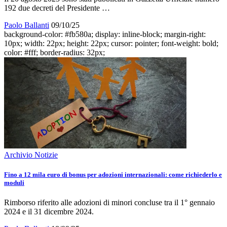
192 due decreti del Presidente …
Paolo Ballanti
09/10/25
background-color: #fb580a; display: inline-block; margin-right:
10px; width: 22px; height: 22px; cursor: pointer; font-weight: bold;
color: #fff; border-radius: 32px;
Archivio Notizie
Fino a 12 mila euro di bonus per adozioni internazionali: come richiederlo e
moduli
Rimborso riferito alle adozioni di minori concluse tra il 1° gennaio
2024 e il 31 dicembre 2024.