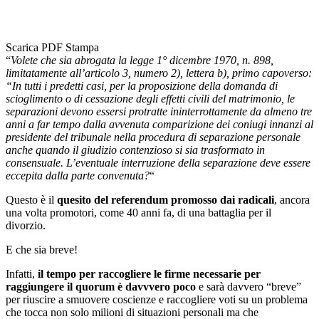
Scarica PDF
Stampa
“
Volete che sia abrogata la legge 1° dicembre 1970, n. 898,
limitatamente all’articolo 3, numero 2), lettera b), primo capoverso:
“In tutti i predetti casi, per la proposizione della domanda di
scioglimento o di cessazione degli effetti civili del matrimonio, le
separazioni devono essersi protratte ininterrottamente da almeno tre
anni a far tempo dalla avvenuta comparizione dei coniugi innanzi al
presidente del tribunale nella procedura di separazione personale
anche quando il giudizio contenzioso si sia trasformato in
consensuale. L’eventuale interruzione della separazione deve essere
eccepita dalla parte convenuta?
“
Questo è il
quesito del referendum promosso dai radicali
, ancora
una volta promotori, come 40 anni fa, di una battaglia per il
divorzio.
E che sia breve!
Infatti,
il tempo per raccogliere le firme necessarie per
raggiungere il quorum è davvvero poco
e sarà davvero “breve”
per riuscire a smuovere coscienze e raccogliere voti su un problema
che tocca non solo milioni di situazioni personali ma che