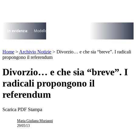
Vai
al
contenuto
I più cercati
Lorem ipsum dolor sit amet consectetur
In evidenza:
Modello 730
Pensioni
Cuneo fiscale
rottamazione cartel
Lorem ipsum dolor sit amet consectetur
I più cercati
Home
>
Archivio Notizie
>
Divorzio… e che sia “breve”. I radicali
Lorem ipsum dolor sit amet consectetur
propongono il referendum
Lorem ipsum dolor sit amet consectetur
Divorzio… e che sia “breve”. I
radicali propongono il
referendum
Scarica PDF
Stampa
Maria Giuliana Murianni
29/05/13