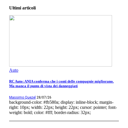
Ultimi articoli
Auto
RC Auto: ANIA conferma che i conti delle compagnie migliorano.
Ma manca il punto di vista dei danneggiati
Massimo Quezel
28/07/26
background-color: #fb580a; display: inline-block; margin-
right: 10px; width: 22px; height: 22px; cursor: pointer; font-
weight: bold; color: #fff; border-radius: 32px;