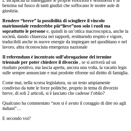
L’incapacità di maneggiare le proprie emozioni e sentimenti è la
benzina sul fuoco di tanti giudizi che soffocano le nostre aule di
giustizia.
Rendere “breve” la possibilità di sciogliere il vincolo
matrimoniale renderebbe più“lieve”non solo i ruoli ma
soprattutto le persone
e, quindi in un’ottica macroscopica, anche la
società, dando chiarezza nei rapporti, restituendo respiro e vigore,
traducibili anche in nuove energie da impiegare nel quoditiano e nel
lavoro, altra riconosciuta emergenza nazionale
Il referendum è incentrato sull’abrogazione del termine
triennale per poter chiedere il divorzio
, se si arriverà ad un
risultato positivo, ma lascia aperta, ancora una volta, la vacatio legis
sulle sempre annunciate e mai prodotte riforme sul diritto di famiglia.
Come mai, nella scorsa legislatura, su un testo ampiamente
condiviso da tutte le forze politiche, proprio in tema di divorzio
breve, di soli 2 articoli, si è lasciato che cadesse l’oblio?
Qualcuno ha commentato “non si è avuto il coraggio di dire no agli
italiani”…
E secondo voi?