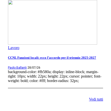
Lavoro
CCNL Funzioni locali: ecco l’accordo per il triennio 2025-2027
Paolo Ballanti
28/07/26
background-color: #fb580a; display: inline-block; margin-
right: 10px; width: 22px; height: 22px; cursor: pointer; font-
weight: bold; color: #fff; border-radius: 32px;
Vedi tutti