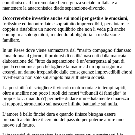
contribuisce ad incrementare l’emergenza sociale in Italia e a
mantenere la anacronistica diade separazione-divorzio.
Occorrerebbe investire anche sui modi per gestire le emozioni
,
fortissime ed incontrollate e soprattutto imprevedibili, per aiutare le
coppie a ristabilire un nuovo equilibrio che non li veda più anche
coniugi ma solo genitori, rendendo obbligatoria la mediazione
familiare.
In un Paese dove viene ammazzata dal “marito-compagno-fidanzato
”una donna al giorno, il protrarsi di ostilità nascenti dalla mancata
elaborazione del “lutto da separazione”è un’emergenza al pari di
quella economica perché togliere la madre ad un figlio significa
creargli un danno irreparabile dalle conseguenze imprevedibili che si
riverberano non solo sul singolo ma sull’intera società.
La possibilità di sciogliere il vincolo matrimoniale in tempi rapidi,
oltre a snellire non poco i ruoli dei nostri “tribunali di famiglia” (a
proposito… quando??) permette di dare immediatamente chiarezza
ai rapporti, stroncando sul nascere infinite batttaglie sul nulla.
L’amore è bello finchè dura e quando finisce bisogna essere
preparati a chiudere il cerchio del passato per poterne aprire uno
nuovo sul futuro.