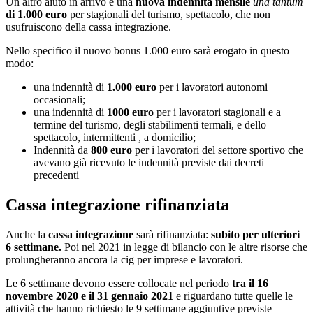
Un altro aiuto in arrivo è una
nuova indennità mensile
una tantum
di 1.000 euro
per stagionali del turismo, spettacolo, che non
usufruiscono della cassa integrazione.
Nello specifico il nuovo bonus 1.000 euro sarà erogato in questo
modo:
una indennità di
1.000 euro
per i lavoratori autonomi
occasionali;
una indennità di
1000 euro
per i lavoratori stagionali e a
termine del turismo, degli stabilimenti termali, e dello
spettacolo, intermittenti , a domicilio;
Indennità da
800 euro
per i lavoratori del settore sportivo che
avevano già ricevuto le indennità previste dai decreti
precedenti
Cassa integrazione rifinanziata
Anche la
cassa integrazione
sarà rifinanziata:
subito per ulteriori
6 settimane.
Poi nel 2021 in legge di bilancio con le altre risorse che
prolungheranno ancora la cig per imprese e lavoratori.
Le 6 settimane devono essere collocate nel periodo
tra il 16
novembre 2020 e il 31 gennaio 2021
e riguardano tutte quelle le
attività che hanno richiesto le 9 settimane aggiuntive previste