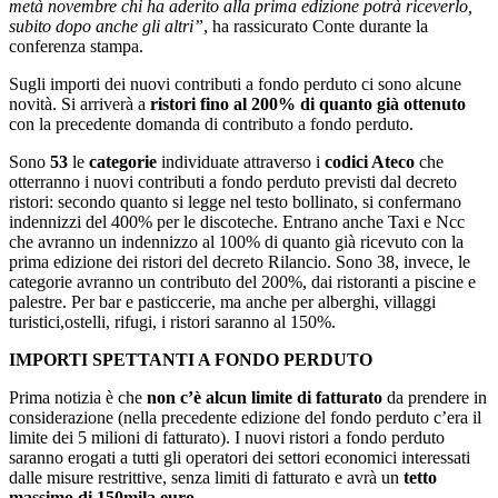
metà novembre chi ha aderito alla prima edizione potrà riceverlo,
subito dopo anche gli altri”
, ha rassicurato Conte durante la
conferenza stampa.
Sugli importi dei nuovi contributi a fondo perduto ci sono alcune
novità. Si arriverà a
ristori fino al 200% di quanto già ottenuto
con la precedente domanda di contributo a fondo perduto.
Sono
53
le
categorie
individuate attraverso i
codici Ateco
che
otterranno i nuovi contributi a fondo perduto previsti dal decreto
ristori: secondo quanto si legge nel testo bollinato, si confermano
indennizzi del 400% per le discoteche. Entrano anche Taxi e Ncc
che avranno un indennizzo al 100% di quanto già ricevuto con la
prima edizione dei ristori del decreto Rilancio. Sono 38, invece, le
categorie avranno un contributo del 200%, dai ristoranti a piscine e
palestre. Per bar e pasticcerie, ma anche per alberghi, villaggi
turistici,ostelli, rifugi, i ristori saranno al 150%.
IMPORTI SPETTANTI A FONDO PERDUTO
Prima notizia è che
non c’è alcun limite di fatturato
da prendere in
considerazione (nella precedente edizione del fondo perduto c’era il
limite dei 5 milioni di fatturato). I nuovi ristori a fondo perduto
saranno erogati a tutti gli operatori dei settori economici interessati
dalle misure restrittive, senza limiti di fatturato e avrà un
tetto
massimo di 150mila euro.