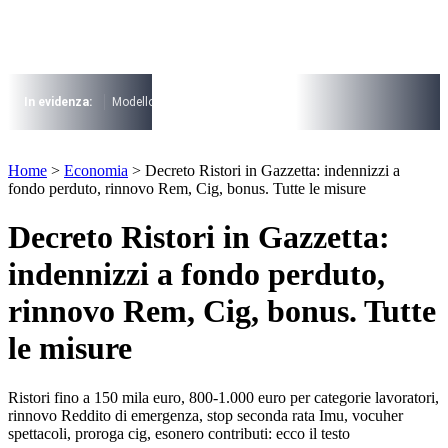
Vai
al
contenuto
I più cercati
Lorem ipsum dolor sit amet consectetur
In evidenza:
Modello 730
Pensioni
Cuneo fiscale
rottamazione cartel
Lorem ipsum dolor sit amet consectetur
I più cercati
Home
>
Economia
>
Decreto Ristori in Gazzetta: indennizzi a
Lorem ipsum dolor sit amet consectetur
fondo perduto, rinnovo Rem, Cig, bonus. Tutte le misure
Lorem ipsum dolor sit amet consectetur
Decreto Ristori in Gazzetta:
indennizzi a fondo perduto,
rinnovo Rem, Cig, bonus. Tutte
le misure
Ristori fino a 150 mila euro, 800-1.000 euro per categorie lavoratori,
rinnovo Reddito di emergenza, stop seconda rata Imu, vocuher
spettacoli, proroga cig, esonero contributi: ecco il testo