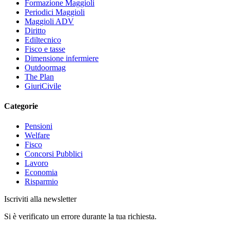
Formazione Maggioli
Periodici Maggioli
Maggioli ADV
Diritto
Ediltecnico
Fisco e tasse
Dimensione infermiere
Outdoormag
The Plan
GiuriCivile
Categorie
Pensioni
Welfare
Fisco
Concorsi Pubblici
Lavoro
Economia
Risparmio
Iscriviti alla newsletter
Si è verificato un errore durante la tua richiesta.