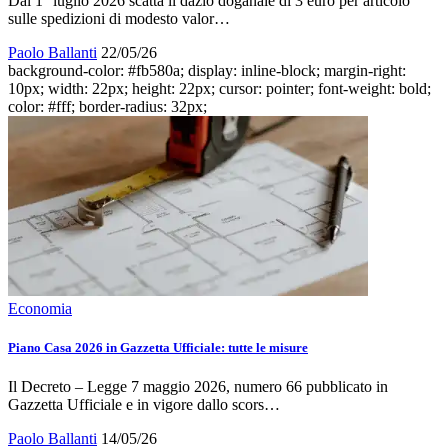
Dal 1° luglio 2026 scatta il dazio doganale di 3 euro per articolo
sulle spedizioni di modesto valor…
Paolo Ballanti
22/05/26
background-color: #fb580a; display: inline-block; margin-right:
10px; width: 22px; height: 22px; cursor: pointer; font-weight: bold;
color: #fff; border-radius: 32px;
Economia
Piano Casa 2026 in Gazzetta Ufficiale: tutte le misure
Il Decreto – Legge 7 maggio 2026, numero 66 pubblicato in
Gazzetta Ufficiale e in vigore dallo scors…
Paolo Ballanti
14/05/26