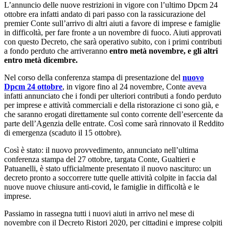
L’annuncio delle nuove restrizioni in vigore con l’ultimo Dpcm 24
ottobre era infatti andato di pari passo con la rassicurazione del
premier Conte sull’arrivo di altri aiuti a favore di imprese e famiglie
in difficoltà, per fare fronte a un novembre di fuoco. Aiuti approvati
con questo Decreto, che sarà operativo subito, con i primi contributi
a fondo perduto che arriveranno
entro metà novembre, e gli altri
entro metà dicembre.
Nel corso della conferenza stampa di presentazione del
nuovo
Dpcm 24 ottobre
, in vigore fino al 24 novembre, Conte aveva
infatti annunciato che i fondi per ulteriori contributi a fondo perduto
per imprese e attività commerciali e della ristorazione ci sono già, e
che saranno erogati direttamente sul conto corrente dell’esercente da
parte dell’Agenzia delle entrate. Così come sarà rinnovato il Reddito
di emergenza (scaduto il 15 ottobre).
Così è stato: il nuovo provvedimento, annunciato nell’ultima
conferenza stampa del 27 ottobre, targata Conte, Gualtieri e
Patuanelli, è stato ufficialmente presentato il nuovo nascituro: un
decreto pronto a soccorrere tutte quelle attività colpite in faccia dal
nuove nuove chiusure anti-covid, le famiglie in difficoltà e le
imprese.
Passiamo in rassegna tutti i nuovi aiuti in arrivo nel mese di
novembre con il Decreto Ristori 2020, per cittadini e imprese colpiti