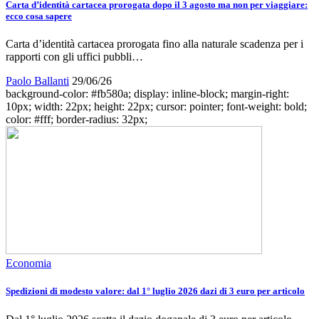
Carta d’identità cartacea prorogata dopo il 3 agosto ma non per viaggiare:
ecco cosa sapere
Carta d’identità cartacea prorogata fino alla naturale scadenza per i
rapporti con gli uffici pubbli…
Paolo Ballanti
29/06/26
background-color: #fb580a; display: inline-block; margin-right:
10px; width: 22px; height: 22px; cursor: pointer; font-weight: bold;
color: #fff; border-radius: 32px;
Economia
Spedizioni di modesto valore: dal 1° luglio 2026 dazi di 3 euro per articolo