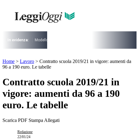
Vai
al
contenuto
I più cercati
Lorem ipsum dolor sit amet consectetur
Lorem ipsum dolor sit amet consectetur
In evidenza:
Modello 730
Pensioni
Cuneo fiscale
rottamazione cartel
I più cercati
Home
>
Lavoro
>
Contratto scuola 2019/21 in vigore: aumenti da
Lorem ipsum dolor sit amet consectetur
96 a 190 euro. Le tabelle
Lorem ipsum dolor sit amet consectetur
Contratto scuola 2019/21 in
vigore: aumenti da 96 a 190
euro. Le tabelle
Scarica PDF
Stampa
Allegati
Redazione
22/01/24