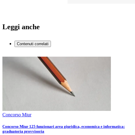
Leggi anche
Contenuti correlati
Concorso Miur
Concorso Miur 125 funzionari area giuridica, economica e informatica:
graduatoria provvisoria