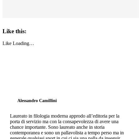
Like this:
Like
Loading…
Alessandro Camillini
Laureato in filologia moderna approdo all’editoria per la
porta di servizio ma con la consapevolezza di avere una
chance importante. Sono laureato anche in storia
contemporanea e sono un pallavolista a tempo perso ma in
generale qualsiasi sport in cui ci sia una palla da inseguir…