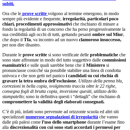
subiti.
Ora che le
prove scritte
volgono al termine emergono, in modo
sempre più evidente e frequente,
irregolarità, particolari poco
chiari, procedimenti approssimativi
che rischiano di minare a
fondo la regolarità di un concorso che ha perso progressivamente la
sua credibilità agli occhi di tutti, gettando pesanti
ombre sul Miur
,
che dopo il
Tfa
, va incontro ad un nuovo
clamoroso insuccesso,
per non dire disastro.
Durante le
prove scritte
si sono verificate delle
problematiche
che
sono state affrontate in modo del tutto soggettivo dalle
commissioni
esaminatrici
e sulle quali sarebbe bene che il
Ministero
si
pronunciasse cosicché sia possibile stabilire una linea di condotta
univoca e che non getti nel panico
i candidati su cui rischia di
gravare la tetra ombra dell’esclusione
.
Utilizzo della penna blu,
correzioni in bella copia, svolgimento traccia oltre le 22 righe,
consegna fogli di brutta copia, inversione quesiti, utilizzo dello
stampatello
; sono in definitiva questi i “dettagli” che rischiano di
compromettere la validità degli elaborati consegnati.
C’è di più, infatti sono pervenute ad orizzonte scuola ed altri siti
specializzati
numerose segnalazioni di irregolarità
che vanno
dalle più palesi come
l’uso dello smartphone
durante l’esame fino
alla
discrezionalità con cui sono stati accordati i permessi per