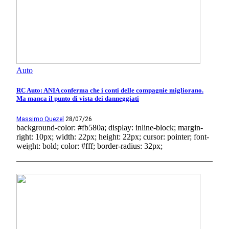
Auto
RC Auto: ANIA conferma che i conti delle compagnie migliorano.
Ma manca il punto di vista dei danneggiati
Massimo Quezel
28/07/26
background-color: #fb580a; display: inline-block; margin-
right: 10px; width: 22px; height: 22px; cursor: pointer; font-
weight: bold; color: #fff; border-radius: 32px;