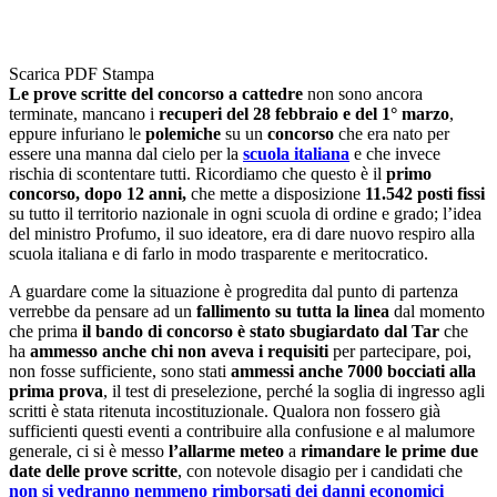
Scarica PDF
Stampa
Le prove scritte del concorso a cattedre
non sono ancora
terminate, mancano i
recuperi del 28 febbraio e del 1° marzo
,
eppure infuriano le
polemiche
su un
concorso
che era nato per
essere una manna dal cielo per la
scuola italiana
e che invece
rischia di scontentare tutti. Ricordiamo che questo è il
primo
concorso, dopo 12 anni,
che mette a disposizione
11.542 posti fissi
su tutto il territorio nazionale in ogni scuola di ordine e grado; l’idea
del ministro Profumo, il suo ideatore, era di dare nuovo respiro alla
scuola italiana e di farlo in modo trasparente e meritocratico.
A guardare come la situazione è progredita dal punto di partenza
verrebbe da pensare ad un
fallimento su tutta la linea
dal momento
che prima
il bando di concorso è stato sbugiardato dal Tar
che
ha
ammesso anche chi non aveva i requisiti
per partecipare, poi,
non fosse sufficiente, sono stati
ammessi anche 7000 bocciati alla
prima prova
, il test di preselezione, perché la soglia di ingresso agli
scritti è stata ritenuta incostituzionale. Qualora non fossero già
sufficienti questi eventi a contribuire alla confusione e al malumore
generale, ci si è messo
l’allarme meteo
a
rimandare le prime due
date delle prove scritte
, con notevole disagio per i candidati che
non si vedranno nemmeno rimborsati dei danni economici