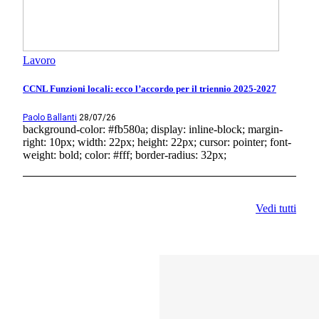
Lavoro
CCNL Funzioni locali: ecco l’accordo per il triennio 2025-2027
Paolo Ballanti
28/07/26
background-color: #fb580a; display: inline-block; margin-
right: 10px; width: 22px; height: 22px; cursor: pointer; font-
weight: bold; color: #fff; border-radius: 32px;
Vedi tutti