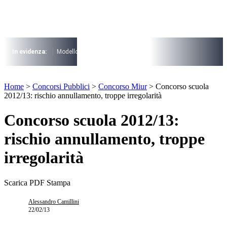
Vai
al
contenuto
I più cercati
Lorem ipsum dolor sit amet consectetur
In evidenza:
Modello 730
Pensioni
Cuneo fiscale
rottamazione cartel
Lorem ipsum dolor sit amet consectetur
I più cercati
Home
>
Concorsi Pubblici
>
Concorso Miur
>
Concorso scuola
Lorem ipsum dolor sit amet consectetur
2012/13: rischio annullamento, troppe irregolarità
Lorem ipsum dolor sit amet consectetur
Concorso scuola 2012/13:
rischio annullamento, troppe
irregolarità
Scarica PDF
Stampa
Alessandro Camillini
22/02/13