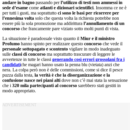
andare in bagno
passando per
l’utilizzo di testi non ammessi in
sede d’esame
come
atlanti e dizionari scientifici
. Insomma ce ne è
per tutti i gusti, ma soprattutto
ci sono le basi per ricorrere per
l’ennesima volta
solo che questa volta la richiesta potrebbe non
essere più la sola promozione ma addirittura
l’annullamento di un
concorso
che francamente pare viziato sotto molti punti di vista.
La situazione è paradossale visto quanto il
Miur e il ministro
Profumo
hanno spinto per realizzare questo
concorso
che vede il
personale sottopagato e scontento
vigilare in modo inadeguato
sulle
classi di concorso
ma soprattutto trascurare di leggere le
avvertenze in tutte le classi
generando così errori grossolani fra i
candidati
che magari hanno usato la penna blu (vietata) anzi che
nera. La colpa però non è delle commissioni, come si dice il pesce
puzza dalla testa,
la verità è che la disorganizzazione e la
confusione nasce nei piani alti
dove non c’è mai stata la sensazione
che i
320 mila partecipanti al concorso
sarebbero stati gestiti in
modo appropriato.