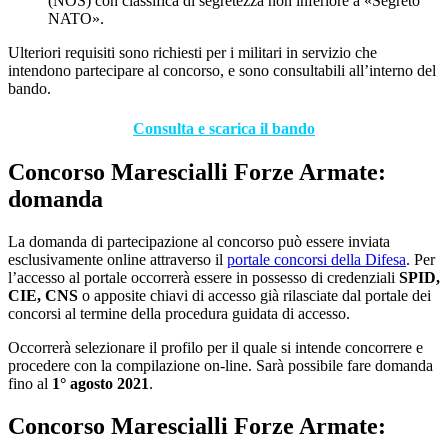
(NOS) con classifica di segretezza non inferiore a «Segreto
NATO».
Ulteriori requisiti sono richiesti per i militari in servizio che
intendono partecipare al concorso, e sono consultabili all’interno del
bando.
Consulta e scarica il bando
Concorso Marescialli Forze Armate:
domanda
La domanda di partecipazione al concorso può essere inviata
esclusivamente online attraverso il
portale concorsi della Difesa
. Per
l’accesso al portale occorrerà essere in possesso di credenziali
SPID,
CIE, CNS
o apposite chiavi di accesso già rilasciate dal portale dei
concorsi al termine della procedura guidata di accesso.
Occorrerà selezionare il profilo per il quale si intende concorrere e
procedere con la compilazione on-line. Sarà possibile fare domanda
fino al
1° agosto 2021
.
Concorso Marescialli Forze Armate: