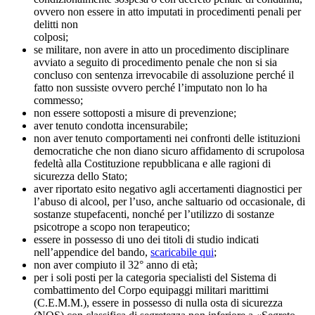
ovvero non essere in atto imputati in procedimenti penali per
delitti non
colposi;
se militare, non avere in atto un procedimento disciplinare
avviato a seguito di procedimento penale che non si sia
concluso con sentenza irrevocabile di assoluzione perché il
fatto non sussiste ovvero perché l’imputato non lo ha
commesso;
non essere sottoposti a misure di prevenzione;
aver tenuto condotta incensurabile;
non aver tenuto comportamenti nei confronti delle istituzioni
democratiche che non diano sicuro affidamento di scrupolosa
fedeltà alla Costituzione repubblicana e alle ragioni di
sicurezza dello Stato;
aver riportato esito negativo agli accertamenti diagnostici per
l’abuso di alcool, per l’uso, anche saltuario od occasionale, di
sostanze stupefacenti, nonché per l’utilizzo di sostanze
psicotrope a scopo non terapeutico;
essere in possesso di uno dei titoli di studio indicati
nell’appendice del bando,
scaricabile qui
;
non aver compiuto il 32° anno di età;
per i soli posti per la categoria specialisti del Sistema di
combattimento del Corpo equipaggi militari marittimi
(C.E.M.M.), essere in possesso di nulla osta di sicurezza