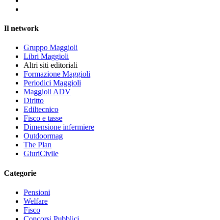
Il network
Gruppo Maggioli
Libri Maggioli
Altri siti editoriali
Formazione Maggioli
Periodici Maggioli
Maggioli ADV
Diritto
Ediltecnico
Fisco e tasse
Dimensione infermiere
Outdoormag
The Plan
GiuriCivile
Categorie
Pensioni
Welfare
Fisco
Concorsi Pubblici