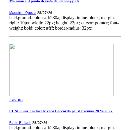
Ma manca il punto di vista dei danneggiati
Massimo Quezel
28/07/26
background-color: #fb580a; display: inline-block; margin-
right: 10px; width: 22px; height: 22px; cursor: pointer; font-
weight: bold; color: #fff; border-radius: 32px;
Lavoro
CCNL Funzioni locali: ecco l’accordo per il triennio 2025-2027
Paolo Ballanti
28/07/26
background-color: #fb580a; display: inline-block; margin-