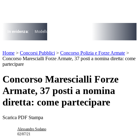
Vai
al
contenuto
I più cercati
Lorem ipsum dolor sit amet consectetur
In evidenza:
Modello 730
Pensioni
Cuneo fiscale
rottamazione cartel
Lorem ipsum dolor sit amet consectetur
I più cercati
Home
>
Concorsi Pubblici
>
Concorso Polizia e Forze Armate
>
Lorem ipsum dolor sit amet consectetur
Concorso Marescialli Forze Armate, 37 posti a nomina diretta: come
Lorem ipsum dolor sit amet consectetur
partecipare
Concorso Marescialli Forze
Armate, 37 posti a nomina
diretta: come partecipare
Scarica PDF
Stampa
Alessandro Sodano
02/07/21