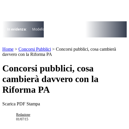
Vai
al
contenuto
I più cercati
Lorem ipsum dolor sit amet consectetur
In evidenza:
Modello 730
Pensioni
Cuneo fiscale
rottamazione cartel
Lorem ipsum dolor sit amet consectetur
I più cercati
Home
>
Concorsi Pubblici
>
Concorsi pubblici, cosa cambierà
Lorem ipsum dolor sit amet consectetur
davvero con la Riforma PA
Lorem ipsum dolor sit amet consectetur
Concorsi pubblici, cosa
cambierà davvero con la
Riforma PA
Scarica PDF
Stampa
Redazione
01/07/15