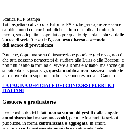
Scarica PDF
Stampa
Tutti aspettano al varco la Riforma PA anche per capire se è come
cambieranno i concorsi pubblici e la loro disciplina. I dubbi, in
merito, sono legittimi soprattutto per quanto riguarda la
storia delle
lauree di serie A e serie B, con peso diverso a seconda
dell’ateneo di provenienza
.
Pare che, dopo una sorta di insurrezione popolare (del resto, non è
che tutti possono permettersi di studiare alla Luiss o alla Bocconi, e
non tutti hanno la fortuna di vivere a Roma e Milano, ma anche qui
si potrebbe disquisire…),
questa modifica non passerà
mentre le
altre dovrebbero superare anche il secondo esame alla Camera.
LA PAGINA UFFICIALE DEI CONCORSI PUBBLICI
ITALIANI
Gestione e graduatorie
I concorsi pubblici infatti
non saranno più gestiti dalle singole
amministrazioni
ma saranno
svolti
, per tutte le amministrazioni
pubbliche, in forma
centralizzata o aggregata
, in ambiti
territoriali
sufficientemente ampi
da garantire adeguate