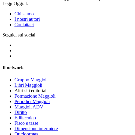
LeggiOggi.it.
Chi siamo
I nostri autori
Contattaci
Seguici sui social
Il network
Gruppo Maggioli
Libri Maggioli
Altri siti editoriali
Formazione Maggioli
Periodici Maggioli
Maggioli ADV
Diritto
Ediltecnico
Fisco e tasse
Dimensione infermiere
Outdoormag