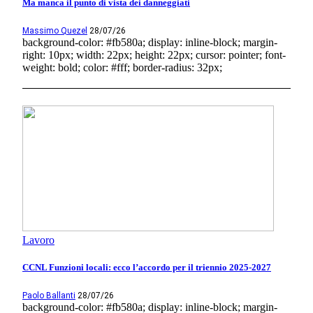
Ma manca il punto di vista dei danneggiati
Massimo Quezel
28/07/26
background-color: #fb580a; display: inline-block; margin-
right: 10px; width: 22px; height: 22px; cursor: pointer; font-
weight: bold; color: #fff; border-radius: 32px;
Lavoro
CCNL Funzioni locali: ecco l’accordo per il triennio 2025-2027
Paolo Ballanti
28/07/26
background-color: #fb580a; display: inline-block; margin-