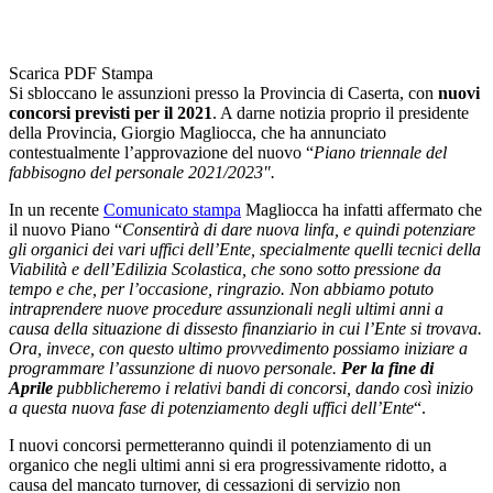
Scarica PDF
Stampa
Si sbloccano le assunzioni presso la Provincia di Caserta, con
nuovi
concorsi previsti per il 2021
. A darne notizia proprio il presidente
della Provincia, Giorgio Magliocca, che ha annunciato
contestualmente l’approvazione del nuovo “
Piano triennale del
fabbisogno del personale 2021/2023″.
In un recente
Comunicato stampa
Magliocca ha infatti affermato che
il nuovo Piano “
Consentirà di dare nuova linfa, e quindi potenziare
gli organici dei vari uffici dell’Ente, specialmente quelli tecnici della
Viabilità e dell’Edilizia Scolastica, che sono sotto pressione da
tempo e che, per l’occasione, ringrazio. Non abbiamo potuto
intraprendere nuove procedure assunzionali negli ultimi anni a
causa della situazione di dissesto finanziario in cui l’Ente si trovava.
Ora, invece, con questo ultimo provvedimento possiamo iniziare a
programmare l’assunzione di nuovo personale.
Per la fine di
Aprile
pubblicheremo i relativi bandi di concorsi, dando così inizio
a questa nuova fase di potenziamento degli uffici dell’Ente
“.
I nuovi concorsi permetteranno quindi il potenziamento di un
organico che negli ultimi anni si era progressivamente ridotto, a
causa del mancato turnover, di cessazioni di servizio non