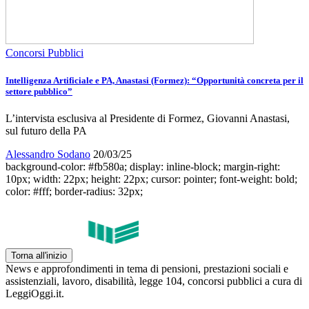
Concorsi Pubblici
Intelligenza Artificiale e PA, Anastasi (Formez): “Opportunità concreta per il
settore pubblico”
L’intervista esclusiva al Presidente di Formez, Giovanni Anastasi,
sul futuro della PA
Alessandro Sodano
20/03/25
background-color: #fb580a; display: inline-block; margin-right:
10px; width: 22px; height: 22px; cursor: pointer; font-weight: bold;
color: #fff; border-radius: 32px;
Torna all'inizio
News e approfondimenti in tema di pensioni, prestazioni sociali e
assistenziali, lavoro, disabilità, legge 104, concorsi pubblici a cura di
LeggiOggi.it.