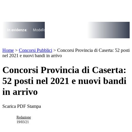
Vai
al
contenuto
I più cercati
Lorem ipsum dolor sit amet consectetur
In evidenza:
Modello 730
Pensioni
Cuneo fiscale
rottamazione cartel
Lorem ipsum dolor sit amet consectetur
I più cercati
Home
>
Concorsi Pubblici
>
Concorsi Provincia di Caserta: 52 posti
Lorem ipsum dolor sit amet consectetur
nel 2021 e nuovi bandi in arrivo
Lorem ipsum dolor sit amet consectetur
Concorsi Provincia di Caserta:
52 posti nel 2021 e nuovi bandi
in arrivo
Scarica PDF
Stampa
Redazione
19/03/21