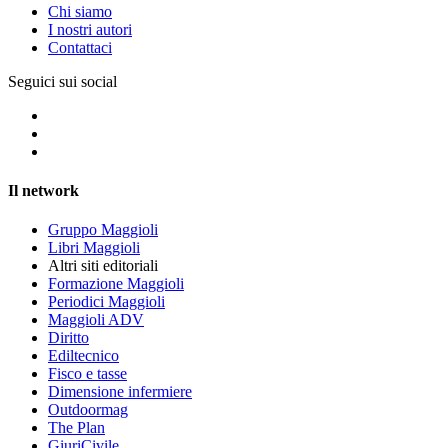
Chi siamo
I nostri autori
Contattaci
Seguici sui social
Il network
Gruppo Maggioli
Libri Maggioli
Altri siti editoriali
Formazione Maggioli
Periodici Maggioli
Maggioli ADV
Diritto
Ediltecnico
Fisco e tasse
Dimensione infermiere
Outdoormag
The Plan
GiuriCivile