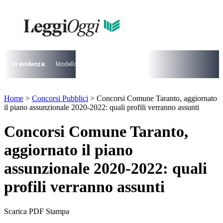
Vai
al
I più cercati
contenuto
Lorem ipsum dolor sit amet consectetur
Lorem ipsum dolor sit amet consectetur
In evidenza:
Modello 730
Pensioni
Cuneo fiscale
rottamazione cartel
I più cercati
Lorem ipsum dolor sit amet consectetur
Home
>
Concorsi Pubblici
>
Concorsi Comune Taranto, aggiornato
Lorem ipsum dolor sit amet consectetur
il piano assunzionale 2020-2022: quali profili verranno assunti
Concorsi Comune Taranto,
aggiornato il piano
assunzionale 2020-2022: quali
profili verranno assunti
Scarica PDF
Stampa