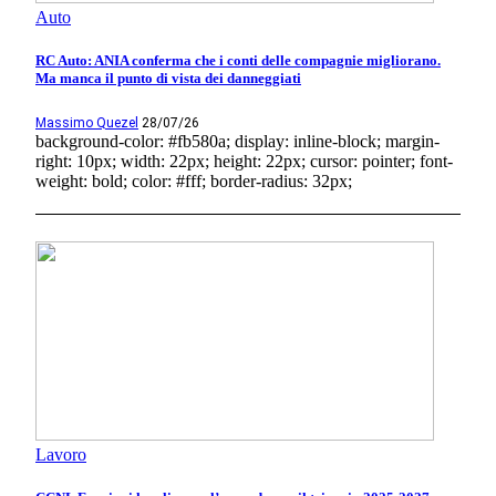
Auto
RC Auto: ANIA conferma che i conti delle compagnie migliorano.
Ma manca il punto di vista dei danneggiati
Massimo Quezel
28/07/26
background-color: #fb580a; display: inline-block; margin-
right: 10px; width: 22px; height: 22px; cursor: pointer; font-
weight: bold; color: #fff; border-radius: 32px;
Lavoro