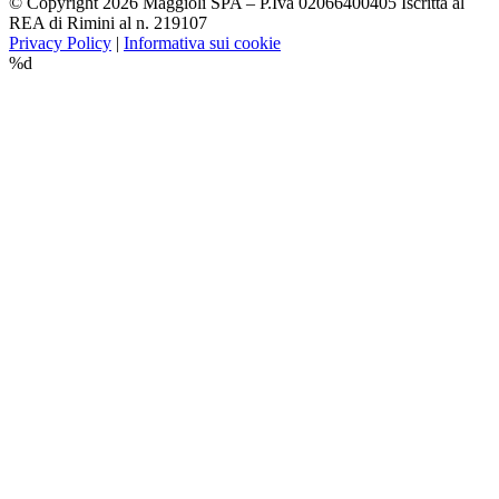
© Copyright 2026 Maggioli SPA – P.Iva 02066400405 Iscritta al
REA di Rimini al n. 219107
Privacy Policy
|
Informativa sui cookie
%d