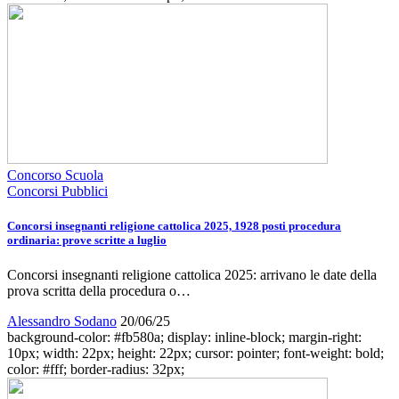
Concorso Scuola
Concorsi Pubblici
Concorsi insegnanti religione cattolica 2025, 1928 posti procedura
ordinaria: prove scritte a luglio
Concorsi insegnanti religione cattolica 2025: arrivano le date della
prova scritta della procedura o…
Alessandro Sodano
20/06/25
background-color: #fb580a; display: inline-block; margin-right:
10px; width: 22px; height: 22px; cursor: pointer; font-weight: bold;
color: #fff; border-radius: 32px;