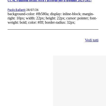
CCNL Funzioni locali: ecco l’accordo per il triennio 2025-2027
Paolo Ballanti
28/07/26
background-color: #fb580a; display: inline-block; margin-
right: 10px; width: 22px; height: 22px; cursor: pointer; font-
weight: bold; color: #fff; border-radius: 32px;
Vedi tutti