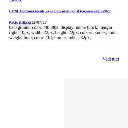
CCNL Funzioni locali: ecco l’accordo per il triennio 2025-2027
Paolo Ballanti
28/07/26
background-color: #fb580a; display: inline-block; margin-
right: 10px; width: 22px; height: 22px; cursor: pointer; font-
weight: bold; color: #fff; border-radius: 32px;
Vedi tutti