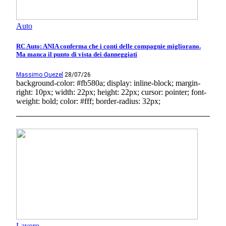
Auto
RC Auto: ANIA conferma che i conti delle compagnie migliorano.
Ma manca il punto di vista dei danneggiati
Massimo Quezel
28/07/26
background-color: #fb580a; display: inline-block; margin-
right: 10px; width: 22px; height: 22px; cursor: pointer; font-
weight: bold; color: #fff; border-radius: 32px;
Lavoro