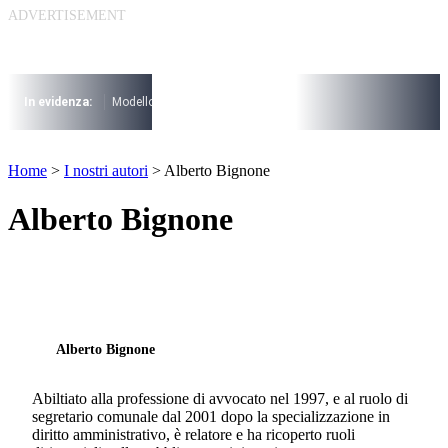
Vai
al
I più cercati
contenuto
Lorem ipsum dolor sit amet consectetur
Lorem ipsum dolor sit amet consectetur
In evidenza:
Modello 730
Pensioni
Cuneo fiscale
rottamazione cartel
I più cercati
Lorem ipsum dolor sit amet consectetur
Home
>
I nostri autori
>
Alberto Bignone
Lorem ipsum dolor sit amet consectetur
Alberto Bignone
Alberto Bignone
Abiltiato alla professione di avvocato nel 1997, e al ruolo di
segretario comunale dal 2001 dopo la specializzazione in
diritto amministrativo, è relatore e ha ricoperto ruoli