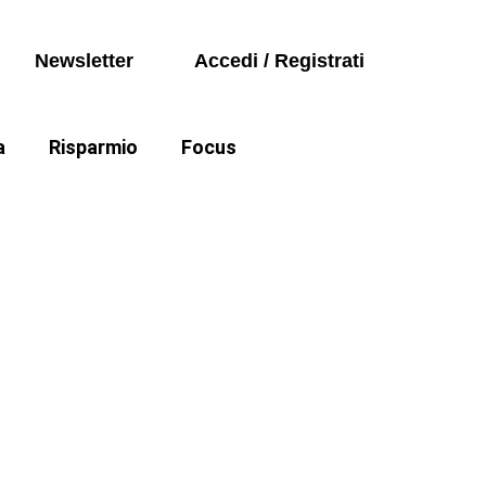
Seguici sui social
Auto
Newsletter
Accedi / Registrati
Politica
a
Risparmio
Focus
Auto
e cartelle esattoriali
Politica