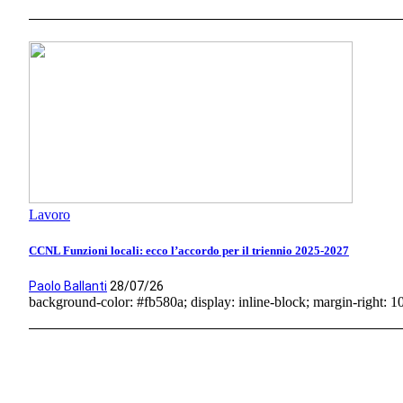
Lavoro
CCNL Funzioni locali: ecco l’accordo per il triennio 2025-2027
Paolo Ballanti
28/07/26
background-color: #fb580a; display: inline-block; margin-right: 10p