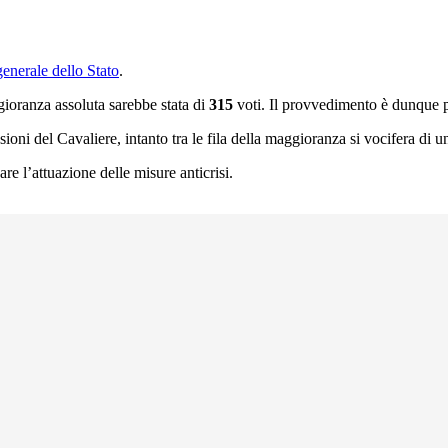
Concorso Ufficio del Processo
Concorso Ministero della Giustizia
Concorso Miur
enerale dello Stato
.
Concorso Polizia e Forze Armate
gioranza assoluta sarebbe stata di
315
voti. Il provvedimento è dunque pa
Concorso Scuola
oni del Cavaliere, intanto tra le fila della maggioranza si vocifera di un
Concorso Ufficio del Processo
e l’attuazione delle misure anticrisi.