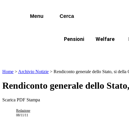
I più cercati
Vai
Disabili
al
contenuto
Menu
Cerca
Lorem ipsum dolor sit amet consectetur
Famiglie
Lorem ipsum dolor sit amet consectetur
Pensioni
Welfare
I più cercati
Disabili
In evidenza:
Mod
Lorem ipsum dolor sit amet consectetur
Lorem ipsum dolor sit amet consectetur
Famiglie
Home
>
Archivio Notizie
>
Rendiconto generale dello Stato, si della
Rendiconto generale dello Stato,
Scarica PDF
Stampa
Redazione
08/11/11