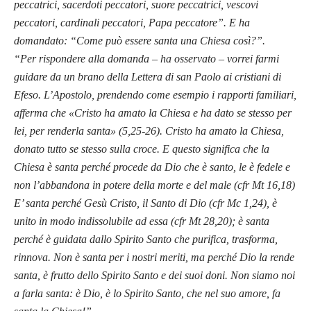
peccatrici, sacerdoti peccatori, suore peccatrici, vescovi
peccatori, cardinali peccatori, Papa peccatore”. E ha
domandato: “Come può essere santa una Chiesa così?”.
“Per rispondere alla domanda – ha osservato – vorrei farmi
guidare da un brano della Lettera di san Paolo ai cristiani di
Efeso. L’Apostolo, prendendo come esempio i rapporti familiari,
afferma che «Cristo ha amato la Chiesa e ha dato se stesso per
lei, per renderla santa» (5,25-26). Cristo ha amato la Chiesa,
donato tutto se stesso sulla croce. E questo significa che la
Chiesa è santa perché procede da Dio che è santo, le è fedele e
non l’abbandona in potere della morte e del male (cfr Mt 16,18)
E’ santa perché Gesù Cristo, il Santo di Dio (cfr Mc 1,24), è
unito in modo indissolubile ad essa (cfr Mt 28,20); è santa
perché è guidata dallo Spirito Santo che purifica, trasforma,
rinnova. Non è santa per i nostri meriti, ma perché Dio la rende
santa, è frutto dello Spirito Santo e dei suoi doni. Non siamo noi
a farla santa: è Dio, è lo Spirito Santo, che nel suo amore, fa