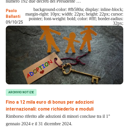
numero 192 due decreti del Presidente …
background-color: #fb580a; display: inline-block;
Paolo
margin-right: 10px; width: 22px; height: 22px; cursor:
Ballanti
pointer; font-weight: bold; color: #fff; border-radius:
09/10/25
32px;
ARCHIVIO NOTIZIE
Fino a 12 mila euro di bonus per adozioni
internazionali: come richiederlo e moduli
Rimborso riferito alle adozioni di minori concluse tra il 1°
gennaio 2024 e il 31 dicembre 2024.