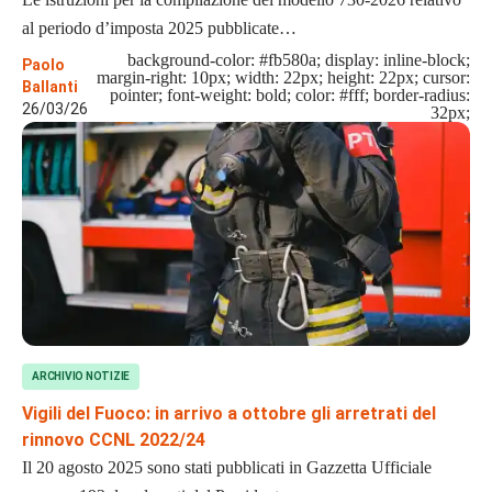
al periodo d’imposta 2025 pubblicate…
background-color: #fb580a; display: inline-block;
Paolo
margin-right: 10px; width: 22px; height: 22px; cursor:
Ballanti
pointer; font-weight: bold; color: #fff; border-radius:
26/03/26
32px;
ARCHIVIO NOTIZIE
Vigili del Fuoco: in arrivo a ottobre gli arretrati del
rinnovo CCNL 2022/24
Il 20 agosto 2025 sono stati pubblicati in Gazzetta Ufficiale