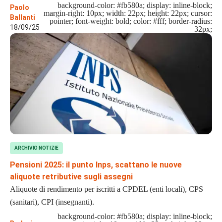
background-color: #fb580a; display: inline-block;
Paolo
margin-right: 10px; width: 22px; height: 22px; cursor:
Ballanti
pointer; font-weight: bold; color: #fff; border-radius:
18/09/25
32px;
ARCHIVIO NOTIZIE
Pensioni 2025: il punto Inps, scattano le nuove
aliquote retributive sugli assegni
Aliquote di rendimento per iscritti a CPDEL (enti locali), CPS
(sanitari), CPI (insegnanti).
background-color: #fb580a; display: inline-block;