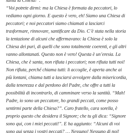
santa la Chiesa!”.
“Voi potrete dirmi: ma la Chiesa è formata da peccatori, lo
vediamo ogni giorno. E questo è vero, eh! Siamo una Chiesa di
peccatori; e noi peccatori siamo chiamati a lasciarci
trasformare, rinnovare, santificare da Dio. C’è stata nella storia
la tentazione di alcuni che affermavano: la Chiesa è solo la
Chiesa dei puri, di quelli che sono totalmente coerenti, e gli altri
vanno allontanati. Questo non è vero! Questa è un’eresia. La
Chiesa, che è santa, non rifiuta i peccatori; non rifiuta tutti noi!
Non rifiuta, perché chiama tutti: li accoglie, è aperta anche ai
più lontani, chiama tutti a lasciarsi avvolgere dalla misericordia,
dalla tenerezza e dal perdono del Padre, che offre a tutti la
possibilità di incontrarlo, di camminare verso la santità. “Mah!
Padre, io sono un peccatore, ho grandi peccati, come posso
sentirmi parte della Chiesa?”. Caro fratello, cara sorella, è
proprio questo che desidera il Signore; che tu gli dica: “Signore
sono qui, con i miei peccati!”. E ha aggiunto: “Alcuni di voi
sono qui senza i vostri peccati? … Nessuno! Nessuno di noi!