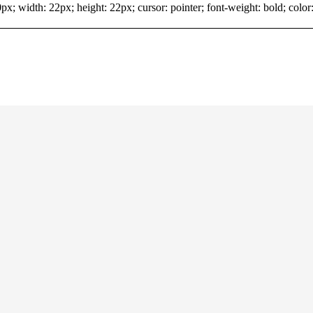
x; width: 22px; height: 22px; cursor: pointer; font-weight: bold; color: