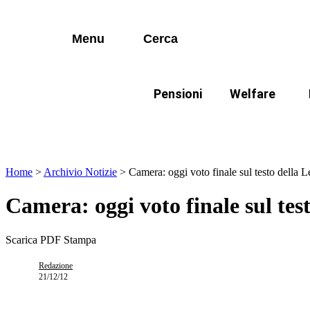
I più cercati
Vai
Disabili
al
contenuto
Menu
Cerca
Lorem ipsum dolor sit amet consectetur
Famiglie
Lorem ipsum dolor sit amet consectetur
Pensioni
Welfare
I più cercati
Disabili
In evidenza:
Mod
Lorem ipsum dolor sit amet consectetur
Lorem ipsum dolor sit amet consectetur
Famiglie
Home
>
Archivio Notizie
>
Camera: oggi voto finale sul testo della L
Camera: oggi voto finale sul test
Scarica PDF
Stampa
Redazione
21/12/12