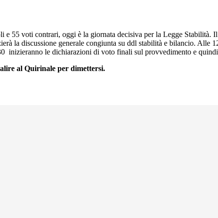
Concorso Ufficio del Processo
Concorso Ministero della Giustizia
Concorso Miur
e 55 voti contrari, oggi è la giornata decisiva per la Legge Stabilità. I
erà la discussione generale congiunta su ddl stabilità e bilancio. Alle 12
Concorso Polizia e Forze Armate
30 inizieranno le dichiarazioni di voto finali sul provvedimento e quind
Concorso Scuola
ire al Quirinale per dimettersi.
Concorso Ufficio del Processo