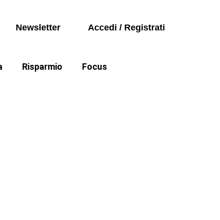
Seguici sui social
Auto
Newsletter
Accedi / Registrati
Politica
a
Risparmio
Focus
Auto
e cartelle esattoriali
Politica