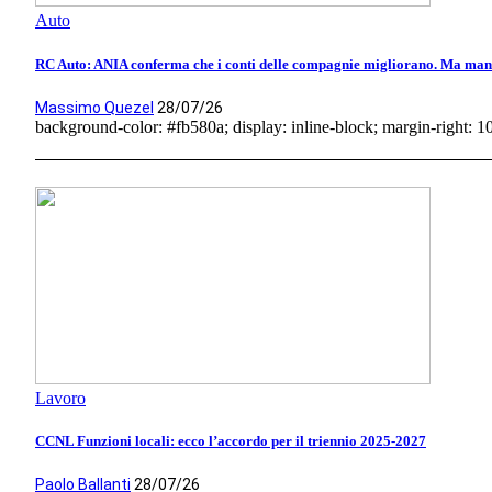
Auto
RC Auto: ANIA conferma che i conti delle compagnie migliorano. Ma manca
Massimo Quezel
28/07/26
background-color: #fb580a; display: inline-block; margin-right: 10p
Lavoro
CCNL Funzioni locali: ecco l’accordo per il triennio 2025-2027
Paolo Ballanti
28/07/26