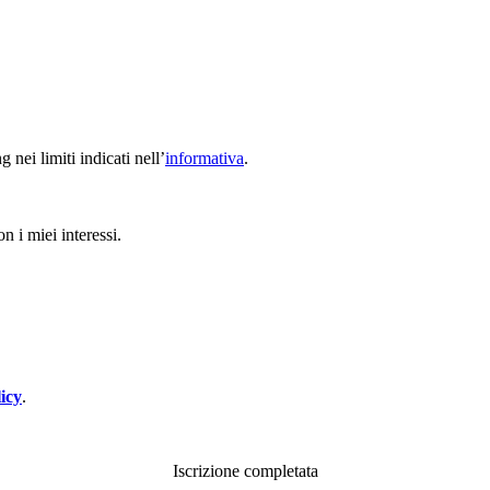
nei limiti indicati nell’
informativa
.
n i miei interessi.
icy
.
Iscrizione completata