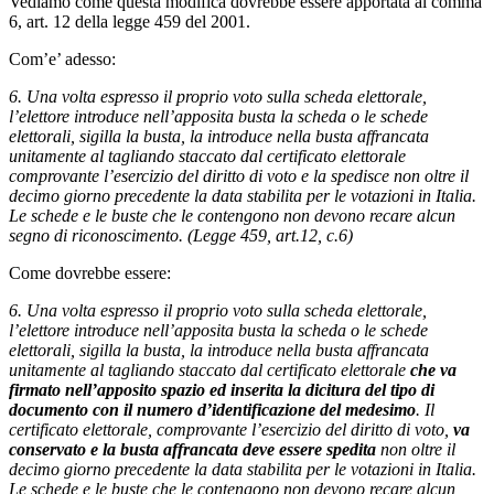
Vediamo come questa modifica dovrebbe essere apportata al comma
6, art. 12 della legge 459 del 2001.
Com’e’ adesso:
6. Una volta espresso il proprio voto sulla scheda elettorale,
l’elettore introduce nell’apposita busta la scheda o le schede
elettorali, sigilla la busta, la introduce nella busta affrancata
unitamente al tagliando staccato dal certificato elettorale
comprovante l’esercizio del diritto di voto e la spedisce non oltre il
decimo giorno precedente la data stabilita per le votazioni in Italia.
Le schede e le buste che le contengono non devono recare alcun
segno di riconoscimento. (Legge 459, art.12, c.6)
Come dovrebbe essere:
6. Una volta espresso il proprio voto sulla scheda elettorale,
l’elettore introduce nell’apposita busta la scheda o le schede
elettorali, sigilla la busta, la introduce nella busta affrancata
unitamente al tagliando staccato dal certificato elettorale
che va
firmato nell’apposito spazio ed inserita la dicitura del tipo di
documento con il numero d’identificazione del medesimo
. Il
certificato elettorale, comprovante l’esercizio del diritto di voto,
va
conservato e la busta affrancata deve essere spedita
non oltre il
decimo giorno precedente la data stabilita per le votazioni in Italia.
Le schede e le buste che le contengono non devono recare alcun