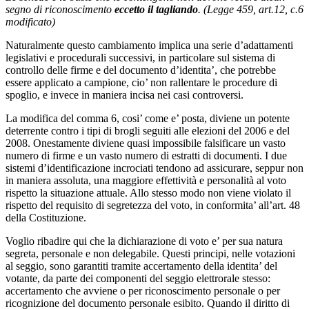
segno di riconoscimento
eccetto il tagliando
. (Legge 459, art.12, c.6
modificato)
Naturalmente questo cambiamento implica una serie d’adattamenti
legislativi e procedurali successivi, in particolare sul sistema di
controllo delle firme e del documento d’identita’, che potrebbe
essere applicato a campione, cio’ non rallentare le procedure di
spoglio, e invece in maniera incisa nei casi controversi.
La modifica del comma 6, cosi’ come e’ posta, diviene un potente
deterrente contro i tipi di brogli seguiti alle elezioni del 2006 e del
2008. Onestamente diviene quasi impossibile falsificare un vasto
numero di firme e un vasto numero di estratti di documenti. I due
sistemi d’identificazione incrociati tendono ad assicurare, seppur non
in maniera assoluta, una maggiore effettività e personalità al voto
rispetto la situazione attuale. Allo stesso modo non viene violato il
rispetto del requisito di segretezza del voto, in conformita’ all’art. 48
della Costituzione.
Voglio ribadire qui che la dichiarazione di voto e’ per sua natura
segreta, personale e non delegabile. Questi principi, nelle votazioni
al seggio, sono garantiti tramite accertamento della identita’ del
votante, da parte dei componenti del seggio elettrorale stesso:
accertamento che avviene o per riconoscimento personale o per
ricognizione del documento personale esibito. Quando il diritto di