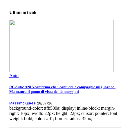
Ultimi articoli
Auto
RC Auto: ANIA conferma che i conti delle compagnie migliorano.
Ma manca il punto di vista dei danneggiati
Massimo Quezel
28/07/26
background-color: #fb580a; display: inline-block; margin-
right: 10px; width: 22px; height: 22px; cursor: pointer; font-
weight: bold; color: #fff; border-radius: 32px;