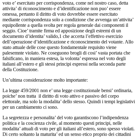
voto e’ esercitato per corrispondenza, come nel nostro caso, detta
attivita’ di riconoscimento e d’identificazione non puo’ essere
omessa, pertanto il diritto di voto dovrebbe essere esercitato
mediante corrispondenza solo a condizione che avvenga un’attivita’
equipollente a quella svolta per regola generale dai componenti il
seggio. Cioe’ tramite firma ed apposizione degli estremi di un
documento d’identita’ valido,1 che accerta l’effettivo esercizio
dell’operazione d’identificazione e riconoscimento del votante. Allo
stato attuale delle cose questo fondamentale requisito viene
palesemnte violato. Ne coseguono brogli di cosi’ vasta portata che
falsificano, in maniera estesa, la volonta’ espressa nel voto degli
italiani all’estero e gli stessi principi espressi nella seconda parte
della Costituzione.
Un’ultima considerazione molto importante:
La legge 459/2001 non e’ una legge costituzionale bensi’ ordinaria,
poiche’ non tratta il diritto di voto attivo e passivo del corpo
elettorale, ma solo la modalita’ dello stesso. Quindi i tempi legislativi
per un cambiamento ci sono.
La segretezza e personalita’ del voto garantiscono l’indipendenza
politica e la coscienza civile, al momento questi principi, nelle
modalita’ attuali di voto per gli italiani all’estero, sono spesso violati.
Di certo soltanto la maturita’ ed un senso etico proprio dei cittadini