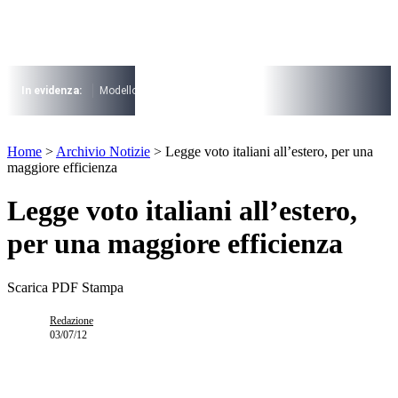
Vai
al
contenuto
I più cercati
Lorem ipsum dolor sit amet consectetur
In evidenza:
Modello 730
Pensioni
Cuneo fiscale
rottamazione cartel
Lorem ipsum dolor sit amet consectetur
I più cercati
Home
>
Archivio Notizie
>
Legge voto italiani all’estero, per una
Lorem ipsum dolor sit amet consectetur
maggiore efficienza
Lorem ipsum dolor sit amet consectetur
Legge voto italiani all’estero,
per una maggiore efficienza
Scarica PDF
Stampa
Redazione
03/07/12