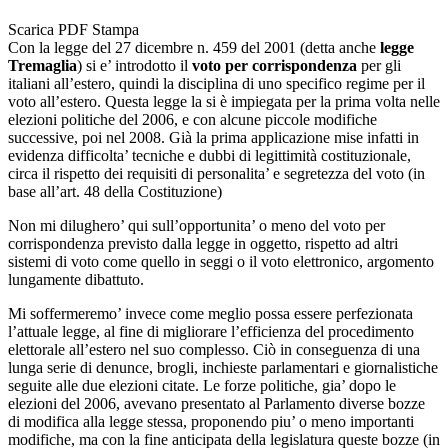
Scarica PDF
Stampa
Con la legge del 27 dicembre n. 459 del 2001 (detta anche
legge
Tremaglia
) si e’ introdotto il
voto per corrispondenza
per gli
italiani all’estero, quindi la disciplina di uno specifico regime per il
voto all’estero. Questa legge la si è impiegata per la prima volta nelle
elezioni politiche del 2006, e con alcune piccole modifiche
successive, poi nel 2008. Già la prima applicazione mise infatti in
evidenza difficolta’ tecniche e dubbi di legittimità costituzionale,
circa il rispetto dei requisiti di personalita’ e segretezza del voto (in
base all’art. 48 della Costituzione)
Non mi dilughero’ qui sull’opportunita’ o meno del voto per
corrispondenza previsto dalla legge in oggetto, rispetto ad altri
sistemi di voto come quello in seggi o il voto elettronico, argomento
lungamente dibattuto.
Mi soffermeremo’ invece come meglio possa essere perfezionata
l’attuale legge, al fine di migliorare l’efficienza del procedimento
elettorale all’estero nel suo complesso. Ciò in conseguenza di una
lunga serie di denunce, brogli, inchieste parlamentari e giornalistiche
seguite alle due elezioni citate. Le forze politiche, gia’ dopo le
elezioni del 2006, avevano presentato al Parlamento diverse bozze
di modifica alla legge stessa, proponendo piu’ o meno importanti
modifiche, ma con la fine anticipata della legislatura queste bozze (in