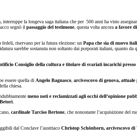
Concorso Ufficio del Processo
Concorso Ministero della Giustizia
Concorso Miur
, interruppe la longeva saga italiana che per 500 anni ha visto assegna
lacco segnò il
passaggio del testimone
, questa volta ancora
a favore d
Concorso Polizia e Forze Armate
Concorso Scuola
 fedeli, riservano per la futura elezione: un
Papa che sia di nuovo ital
idatura sarebbe sostanuta non soltanto dai porporati italiani, quanto da qu
Concorso Ufficio del Processo
tificio Consiglio della cultura e titolare di svariati incarichi press
bbe essere quella di
Angelo Bagnasco
,
arcivescovo di genova, attuale
ella chiesa.
 indubbiamente
meno noti e reclamizzati agli occhi dell’opinione pubb
Betori
.
icano,
cardinale Tarciso Bertone
, che nonostante l’acquisizione del ru
eggibili dal Conclave l’austriaco
Christop Schönborn, arcivescovo di