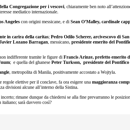
della Congregazione per i vescovi
, chiaramente ben noto all’attenzion
interesse mediatico internazionale.
os Angeles
con origini messicane, e di
Sean O’Malley, cardinale cap
e in carira della caritas
;
Pedro Odilo Scherer, arcivescovo di San
Javier Lozano Barragan
, messicano,
presidente emerito del Pontific
n indifferente tramite le figure di
Francis Arinze, prefetto emerito 
 Unum
; e quella del ghanese
Peter Turkson, presidente del Pontifico 
angle
, metropolita di Manila, positivamente accostato a Wojtyla.
e regole elettive per il conclave, fa ora esigere una
maggioranza compren
za divisioni alcune all’interno della Sistina.
 incerto; rimane dunque da chiedersi se alla fine prevarranno le posizio
n italiano; sarà davvero così?