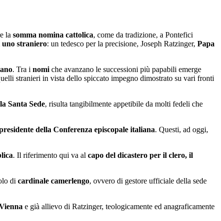
re la
somma nomina cattolica
, come da tradizione, a Pontefici
i uno straniero
: un tedesco per la precisione, Joseph Ratzinger,
Papa
iano
. Tra i
nomi
che avanzano le successioni più papabili emerge
elli stranieri in vista dello spiccato impegno dimostrato su vari fronti
o la Santa Sede
, risulta tangibilmente appetibile da molti fedeli che
 presidente della Conferenza episcopale italiana
. Questi, ad oggi,
lica
. Il riferimento qui va al
capo del dicastero per il clero, il
olo di
cardinale camerlengo
, ovvero di gestore ufficiale della sede
 Vienna
e già allievo di Ratzinger, teologicamente ed anagraficamente