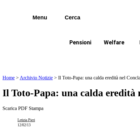
I più cercati
Vai
Disabili
al
contenuto
Menu
Cerca
Lorem ipsum dolor sit amet consectetur
Famiglie
Lorem ipsum dolor sit amet consectetur
Pensioni
Welfare
I più cercati
Disabili
In evidenza:
Mod
Lorem ipsum dolor sit amet consectetur
Lorem ipsum dolor sit amet consectetur
Famiglie
Home
>
Archivio Notizie
>
Il Toto-Papa: una calda eredità nel Concla
Il Toto-Papa: una calda eredità 
Scarica PDF
Stampa
Letizia Pieri
12/02/13