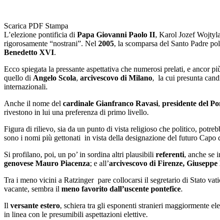
Scarica PDF
Stampa
L’elezione pontificia di
Papa Giovanni Paolo II
, Karol Jozef Wojtyla
rigorosamente “nostrani”. Nel
2005
, la scomparsa del Santo Padre po
Benedetto XVI
.
Ecco spiegata la pressante aspettativa che numerosi prelati, e ancor più
quello di
Angelo Scola
,
arcivescovo di Milano
, la cui presunta cand
internazionali.
Anche il nome del
cardinale Gianfranco Ravasi
,
presidente del Pon
rivestono in lui una preferenza di primo livello.
Figura di rilievo, sia da un punto di vista religioso che politico, potre
sono i nomi più gettonati in vista della designazione del futuro Capo d
Si profilano, poi, un po’ in sordina altri plausibili
referenti
, anche se
genovese Mauro Piacenza
; e all’
arcivescovo di Firenze, Giuseppe 
Tra i meno vicini a Ratzinger pare collocarsi il segretario di Stato vat
vacante, sembra il
meno favorito dall’uscente pontefice
.
Il
versante estero
, schiera tra gli esponenti stranieri maggiormente el
in linea con le presumibili aspettazioni elettive.