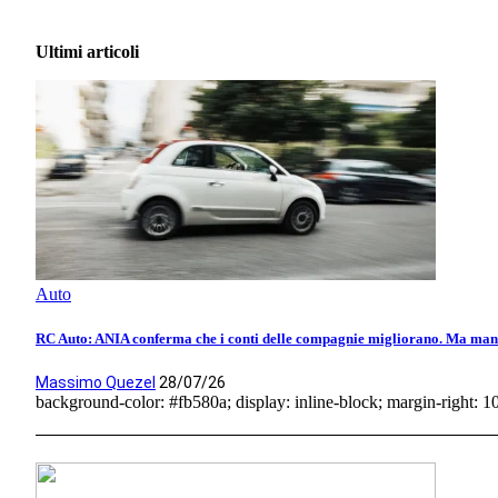
Ultimi articoli
Auto
RC Auto: ANIA conferma che i conti delle compagnie migliorano. Ma manca
Massimo Quezel
28/07/26
background-color: #fb580a; display: inline-block; margin-right: 10p