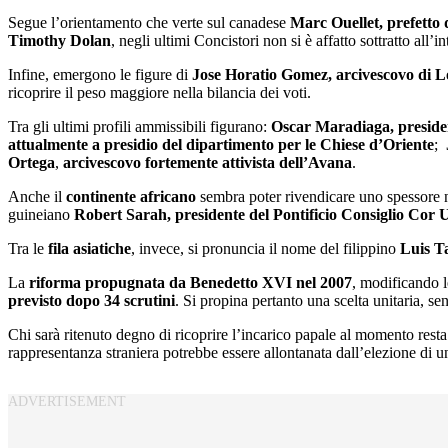
Segue l’orientamento che verte sul canadese
Marc Ouellet, prefetto 
Timothy Dolan
, negli ultimi Concistori non si è affatto sottratto all’
Infine, emergono le figure di
Jose Horatio Gomez, arcivescovo di L
ricoprire il peso maggiore nella bilancia dei voti.
Tra gli ultimi profili ammissibili figurano:
Oscar Maradiaga, president
attualmente a presidio del dipartimento per le Chiese d’Oriente
;
Ortega
,
arcivescovo fortemente attivista dell’Avana
.
Anche il
continente africano
sembra poter rivendicare uno spessore no
guineiano
Robert Sarah, presidente del Pontificio Consiglio Cor
Tra le
fila asiatiche
, invece, si pronuncia il nome del filippino
Luis T
La
riforma propugnata da Benedetto XVI nel 2007
, modificando l
previsto dopo 34 scrutini
. Si propina pertanto una scelta unitaria, sen
Chi sarà ritenuto degno di ricoprire l’incarico papale al momento resta
rappresentanza straniera potrebbe essere allontanata dall’elezione di u