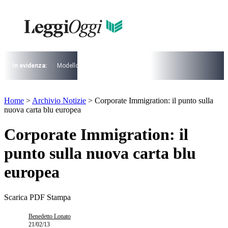
Vai
al
contenuto
I più cercati
Lorem ipsum dolor sit amet consectetur
Lorem ipsum dolor sit amet consectetur
In evidenza:
Modello 730
Pensioni
Cuneo fiscale
rottamazione cartel
I più cercati
Home
>
Archivio Notizie
>
Corporate Immigration: il punto sulla
Lorem ipsum dolor sit amet consectetur
nuova carta blu europea
Lorem ipsum dolor sit amet consectetur
Corporate Immigration: il
punto sulla nuova carta blu
europea
Scarica PDF
Stampa
Benedetto Lonato
21/02/13