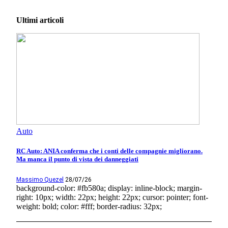
Ultimi articoli
Auto
RC Auto: ANIA conferma che i conti delle compagnie migliorano.
Ma manca il punto di vista dei danneggiati
Massimo Quezel
28/07/26
background-color: #fb580a; display: inline-block; margin-
right: 10px; width: 22px; height: 22px; cursor: pointer; font-
weight: bold; color: #fff; border-radius: 32px;