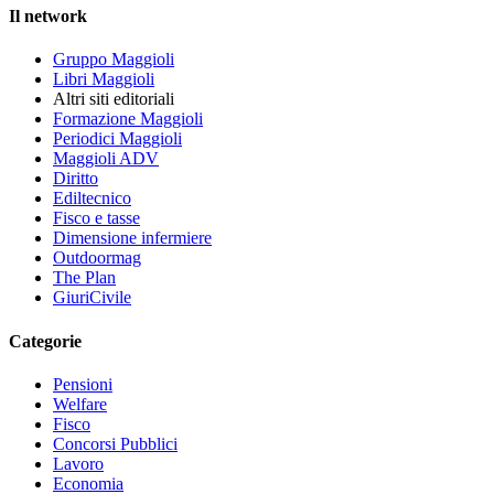
Il network
Gruppo Maggioli
Libri Maggioli
Altri siti editoriali
Formazione Maggioli
Periodici Maggioli
Maggioli ADV
Diritto
Ediltecnico
Fisco e tasse
Dimensione infermiere
Outdoormag
The Plan
GiuriCivile
Categorie
Pensioni
Welfare
Fisco
Concorsi Pubblici
Lavoro
Economia