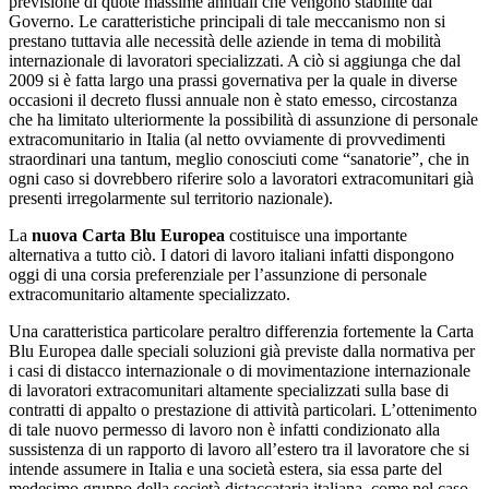
previsione di quote massime annuali che vengono stabilite dal
Governo. Le caratteristiche principali di tale meccanismo non si
prestano tuttavia alle necessità delle aziende in tema di mobilità
internazionale di lavoratori specializzati. A ciò si aggiunga che dal
2009 si è fatta largo una prassi governativa per la quale in diverse
occasioni il decreto flussi annuale non è stato emesso, circostanza
che ha limitato ulteriormente la possibilità di assunzione di personale
extracomunitario in Italia (al netto ovviamente di provvedimenti
straordinari una tantum, meglio conosciuti come “sanatorie”, che in
ogni caso si dovrebbero riferire solo a lavoratori extracomunitari già
presenti irregolarmente sul territorio nazionale).
La
nuova Carta Blu Europea
costituisce una importante
alternativa a tutto ciò. I datori di lavoro italiani infatti dispongono
oggi di una corsia preferenziale per l’assunzione di personale
extracomunitario altamente specializzato.
Una caratteristica particolare peraltro differenzia fortemente la Carta
Blu Europea dalle speciali soluzioni già previste dalla normativa per
i casi di distacco internazionale o di movimentazione internazionale
di lavoratori extracomunitari altamente specializzati sulla base di
contratti di appalto o prestazione di attività particolari. L’ottenimento
di tale nuovo permesso di lavoro non è infatti condizionato alla
sussistenza di un rapporto di lavoro all’estero tra il lavoratore che si
intende assumere in Italia e una società estera, sia essa parte del
medesimo gruppo della società distaccataria italiana, come nel caso