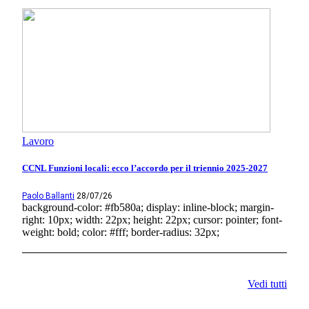
Lavoro
CCNL Funzioni locali: ecco l’accordo per il triennio 2025-2027
Paolo Ballanti
28/07/26
background-color: #fb580a; display: inline-block; margin-
right: 10px; width: 22px; height: 22px; cursor: pointer; font-
weight: bold; color: #fff; border-radius: 32px;
Vedi tutti