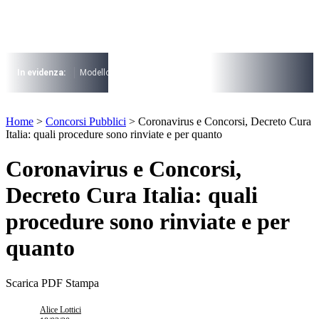
Vai
al
contenuto
I più cercati
Lorem ipsum dolor sit amet consectetur
In evidenza:
Modello 730
Pensioni
Cuneo fiscale
rottamazione cartel
Lorem ipsum dolor sit amet consectetur
I più cercati
Home
>
Concorsi Pubblici
>
Coronavirus e Concorsi, Decreto Cura
Lorem ipsum dolor sit amet consectetur
Italia: quali procedure sono rinviate e per quanto
Lorem ipsum dolor sit amet consectetur
Coronavirus e Concorsi,
Decreto Cura Italia: quali
procedure sono rinviate e per
quanto
Scarica PDF
Stampa
Alice Lottici