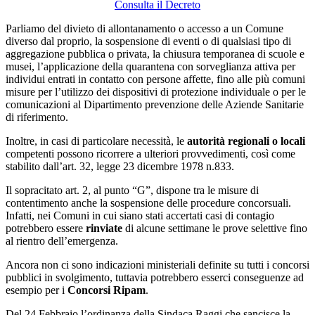
Consulta il Decreto
Parliamo del divieto di allontanamento o accesso a un Comune
diverso dal proprio, la sospensione di eventi o di qualsiasi tipo di
aggregazione pubblica o privata, la chiusura temporanea di scuole e
musei, l’applicazione della quarantena con sorveglianza attiva per
individui entrati in contatto con persone affette, fino alle più comuni
misure per l’utilizzo dei dispositivi di protezione individuale o per le
comunicazioni al Dipartimento prevenzione delle Aziende Sanitarie
di riferimento.
Inoltre, in casi di particolare necessità, le
autorità regionali o locali
competenti possono ricorrere a ulteriori provvedimenti, così come
stabilito dall’art. 32, legge 23 dicembre 1978 n.833.
Il sopracitato art. 2, al punto “G”, dispone tra le misure di
contentimento anche la sospensione delle procedure concorsuali.
Infatti, nei Comuni in cui siano stati accertati casi di contagio
potrebbero essere
rinviate
di alcune settimane le prove selettive fino
al rientro dell’emergenza.
Ancora non ci sono indicazioni ministeriali definite su tutti i concorsi
pubblici in svolgimento, tuttavia potrebbero esserci conseguenze ad
esempio per i
Concorsi Ripam
.
Del 24 Febbraio l’ordinanza della Sindaca Raggi che sancisce la