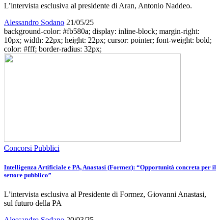
L’intervista esclusiva al presidente di Aran, Antonio Naddeo.
Alessandro Sodano
21/05/25
background-color: #fb580a; display: inline-block; margin-right:
10px; width: 22px; height: 22px; cursor: pointer; font-weight: bold;
color: #fff; border-radius: 32px;
Concorsi Pubblici
Intelligenza Artificiale e PA, Anastasi (Formez): “Opportunità concreta per il
settore pubblico”
L’intervista esclusiva al Presidente di Formez, Giovanni Anastasi,
sul futuro della PA
Alessandro Sodano
20/03/25