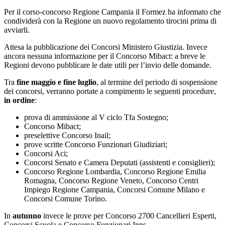
Per il corso-concorso Regione Campania il Formez ha informato che
condividerà con la Regione un nuovo regolamento tirocini prima di
avviarli.
Attesa la pubblicazione dei Concorsi Ministero Giustizia. Invece
ancora nessuna informazione per il Concorso Mibact: a breve le
Regioni devono pubblicare le date utili per l’invio delle domande.
Tra
fine maggio e fine luglio
, al termine del periodo di sospensione
dei concorsi, verranno portate a compimento le seguenti procedure,
in ordine
:
prova di ammissione al V ciclo Tfa Sostegno;
Concorso Mibact;
preselettive Concorso Inail;
prove scritte Concorso Funzionari Giudiziari;
Concorsi Aci;
Concorsi Senato e Camera Deputati (assistenti e consiglieri);
Concorso Regione Lombardia, Concorso Regione Emilia
Romagna, Concorso Regione Veneto, Concorso Centri
Impiego Regione Campania, Concorsi Comune Milano e
Concorsi Comune Torino.
In
autunno
invece le prove per Concorso 2700 Cancellieri Esperti,
Concorsi Scuola e Concorso Funzionari Inps.