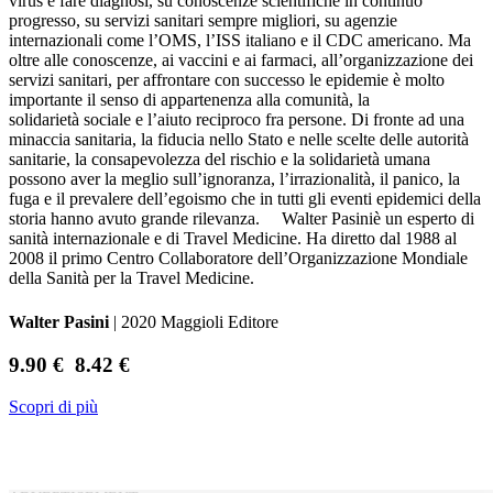
virus e fare diagnosi, su conoscenze scientifiche in continuo
progresso, su servizi sanitari sempre migliori, su agenzie
internazionali come l’OMS, l’ISS italiano e il CDC americano. Ma
oltre alle conoscenze, ai vaccini e ai farmaci, all’organizzazione dei
servizi sanitari, per affrontare con successo le epidemie è molto
importante il senso di appartenenza alla comunità, la
solidarietà sociale e l’aiuto reciproco fra persone. Di fronte ad una
minaccia sanitaria, la fiducia nello Stato e nelle scelte delle autorità
sanitarie, la consapevolezza del rischio e la solidarietà umana
possono aver la meglio sull’ignoranza, l’irrazionalità, il panico, la
fuga e il prevalere dell’egoismo che in tutti gli eventi epidemici della
storia hanno avuto grande rilevanza. Walter Pasiniè un esperto di
sanità internazionale e di Travel Medicine. Ha diretto dal 1988 al
2008 il primo Centro Collaboratore dell’Organizzazione Mondiale
della Sanità per la Travel Medicine.
Walter Pasini
| 2020 Maggioli Editore
9.90 €
8.42 €
Scopri di più