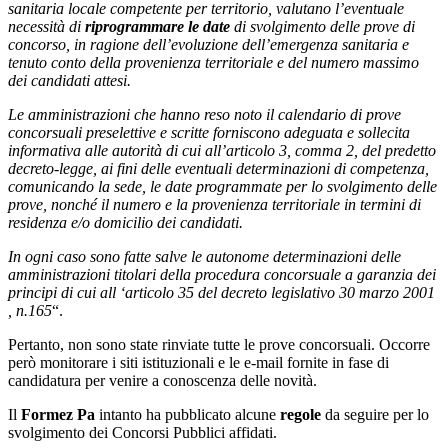
sanitaria locale competente per territorio, valutano l’eventuale
necessità di
riprogrammare le date
di svolgimento delle prove di
concorso, in ragione dell’evoluzione dell’emergenza sanitaria e
tenuto conto della provenienza territoriale e del numero massimo
dei candidati attesi.
Le amministrazioni che hanno reso noto il calendario di prove
concorsuali preselettive e scritte forniscono adeguata e sollecita
informativa alle autorità di cui all’articolo 3, comma 2, del predetto
decreto-legge, ai fini delle eventuali determinazioni di competenza,
comunicando la sede, le date programmate per lo svolgimento delle
prove, nonché il numero e la provenienza territoriale in termini di
residenza e/o domicilio dei candidati.
In ogni caso sono fatte salve le autonome determinazioni delle
amministrazioni titolari della procedura concorsuale a garanzia dei
principi di cui all ‘articolo 35 del decreto legislativo 30 marzo 2001
, n.165
“.
Pertanto, non sono state rinviate tutte le prove concorsuali. Occorre
però monitorare i siti istituzionali e le e-mail fornite in fase di
candidatura per venire a conoscenza delle novità.
Il
Formez Pa
intanto ha pubblicato alcune
regole
da seguire per lo
svolgimento dei Concorsi Pubblici affidati.