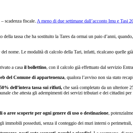
Concorso Ufficio del Processo
Concorso Ministero della Giustizia
Concorso Miur
 – scadenza fiscale.
A meno di due settimane dall’acconto Imu e Tasi 2
Concorso Polizia e Forze Armate
to della tassa che ha sostituito la Tares da ormai un paio d’anni, quando,
Concorso Scuola
Concorso Ufficio del Processo
 del nome. Le modalità di calcolo della Tari, infatti, ricalcano quelle gi
rrivato a casa
il bollettino
, con il calcolo già effettuato dal servizio Entra
 web del Comune di appartenenza
, qualora l’avviso non sia stato recapi
0% dell’intera tassa sui rifiuti,
che sarà completato da un ulteriore 2
nale che attesta gli adempimenti dei servizi tributari e dei cittadini per
li o aree scoperte per ogni genere di uso o destinazione
, potenzialmen
egli immobili posseduti, senza il conteggio dei muri interni o perimetrali,