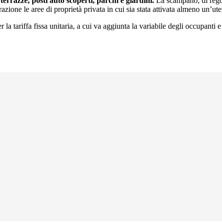
 terrazze, posti auto scoperti, parchi e giardini.
La scampano, di rego
zione le aree di proprietà privata in cui sia stata attivata almeno un’ut
r la tariffa fissa unitaria, a cui va aggiunta la variabile degli occupant