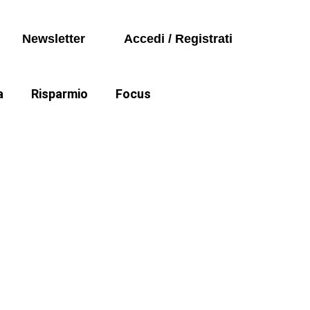
Seguici sui social
Auto
Newsletter
Accedi / Registrati
Politica
a
Risparmio
Focus
Auto
e cartelle esattoriali
Politica