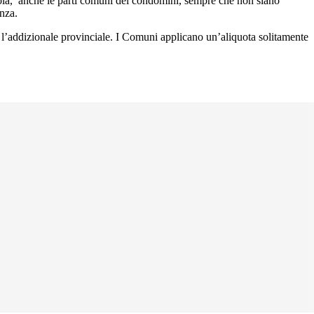
la, anche le parti comuni dei condomini, sempre che non siano
enza.
i e l’addizionale provinciale. I Comuni applicano un’aliquota solitamente