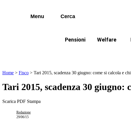
I più cercati
Vai
Disabili
al
contenuto
Menu
Cerca
Lorem ipsum dolor sit amet consectetur
Famiglie
Lorem ipsum dolor sit amet consectetur
Pensioni
Welfare
I più cercati
Disabili
In evidenza:
Mod
Lorem ipsum dolor sit amet consectetur
Lorem ipsum dolor sit amet consectetur
Famiglie
Home
>
Fisco
>
Tari 2015, scadenza 30 giugno: come si calcola e ch
Tari 2015, scadenza 30 giugno: c
Scarica PDF
Stampa
Redazione
29/06/15