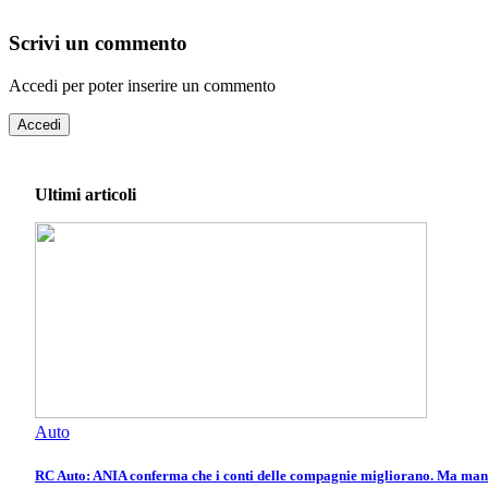
Scrivi un commento
Accedi per poter inserire un commento
Accedi
Ultimi articoli
Auto
RC Auto: ANIA conferma che i conti delle compagnie migliorano. Ma manca