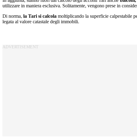
In aggiunta, stanno fuori dal calcolo degli acconti Tari anche
balconi,
utilizzare in maniera esclusiva. Solitamente, vengono prese in considera
Di norma,
la Tari si calcola
moltiplicando la superficie calpestabile pe
legata al valore catastale degli immobili.