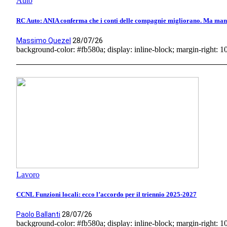
Auto
RC Auto: ANIA conferma che i conti delle compagnie migliorano. Ma manca
Massimo Quezel
28/07/26
background-color: #fb580a; display: inline-block; margin-right: 10p
Lavoro
CCNL Funzioni locali: ecco l’accordo per il triennio 2025-2027
Paolo Ballanti
28/07/26
background-color: #fb580a; display: inline-block; margin-right: 10p