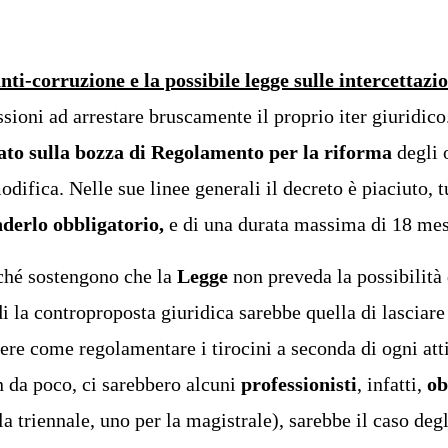
Concorso Ufficio del Processo
Concorso Ministero della Giustizia
Concorso Miur
anti-corruzione e la possibile legge sulle intercettazi
Concorso Polizia e Forze Armate
ssioni ad arrestare bruscamente il proprio iter giuridico
Concorso Scuola
tato sulla bozza di Regolamento per la riforma
degli 
Concorso Ufficio del Processo
modifica. Nelle sue linee generali il decreto è piaciuto,
nderlo obbligatorio,
e di una durata massima di 18 mesi
iché sostengono che la
Legge
non preveda la possibilità 
di la controproposta giuridica sarebbe quella di lasciar
ere come regolamentare i tirocini a seconda di ogni atti
n da poco, ci sarebbero alcuni
professionisti
, infatti,
ob
a triennale, uno per la magistrale), sarebbe il caso degl