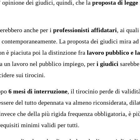
 opinione dei giudici, quindi, che la
proposta di legge
gerebbero anche per i
professionisti affidatari
, ai qual
ti contemporaneamente. La proposta dei giudici mira ad a
n è piaciuta poi la distinzione fra
lavoro pubblico e l
 ha un lavoro nel pubblico impiego, per
i giudici
sarebbe 
idere sui tirocini.
dopo
6 mesi di interruzione
, il tirocinio perde di valid
ssere del tutto depennata va almeno riconsiderata, dilat
nvece che della più rigida frequenza obbligatoria, è più
equisiti minimi validi per tutti.