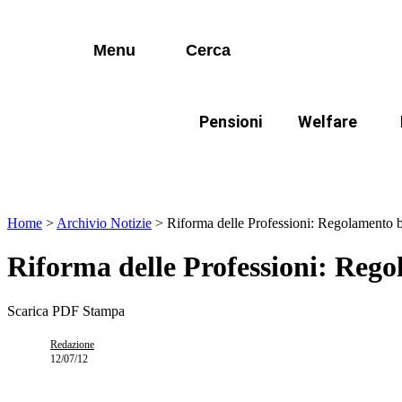
I più cercati
Vai
Disabili
al
contenuto
Menu
Cerca
Lorem ipsum dolor sit amet consectetur
Famiglie
Lorem ipsum dolor sit amet consectetur
Pensioni
Welfare
I più cercati
Disabili
In evidenza:
Mod
Lorem ipsum dolor sit amet consectetur
Lorem ipsum dolor sit amet consectetur
Famiglie
Home
>
Archivio Notizie
>
Riforma delle Professioni: Regolamento b
Riforma delle Professioni: Rego
Scarica PDF
Stampa
Redazione
12/07/12