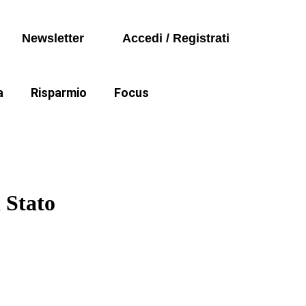
Seguici sui social
Auto
Newsletter
Accedi / Registrati
Politica
a
Risparmio
Focus
Auto
e cartelle esattoriali
Politica
 Stato