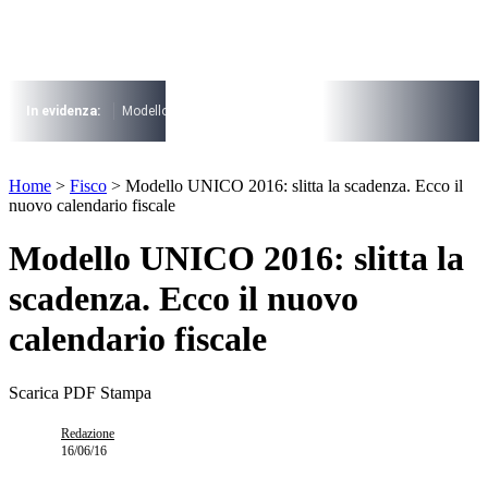
Vai
al
contenuto
I più cercati
Lorem ipsum dolor sit amet consectetur
In evidenza:
Modello 730
Pensioni
Cuneo fiscale
rottamazione cartel
Lorem ipsum dolor sit amet consectetur
I più cercati
Home
>
Fisco
>
Modello UNICO 2016: slitta la scadenza. Ecco il
Lorem ipsum dolor sit amet consectetur
nuovo calendario fiscale
Lorem ipsum dolor sit amet consectetur
Modello UNICO 2016: slitta la
scadenza. Ecco il nuovo
calendario fiscale
Scarica PDF
Stampa
Redazione
16/06/16