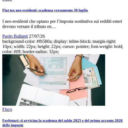
Flat tax neo-residenti: scadenza versamento 30 luglio
I neo-residenti che optano per l’imposta sostitutiva sui redditi esteri
devono versare il tributo en…
Paolo Ballanti
27/07/26
background-color: #fb580a; display: inline-block; margin-right:
10px; width: 22px; height: 22px; cursor: pointer; font-weight: bold;
color: #fff; border-radius: 32px;
Fisco
Forfettari: si avvicina la scadenza del saldo 2025 e del primo acconto 2026
delle imposte