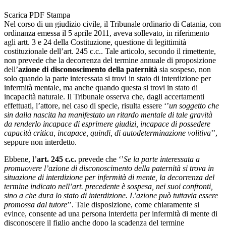
Scarica PDF
Stampa
Nel corso di un giudizio civile, il Tribunale ordinario di Catania, con
ordinanza emessa il 5 aprile 2011, aveva sollevato, in riferimento
agli artt. 3 e 24 della Costituzione, questione di legittimità
costituzionale dell’art. 245 c.c.. Tale articolo, secondo il rimettente,
non prevede che la decorrenza del termine annuale di proposizione
dell’
azione di disconoscimento della paternità
sia sospeso, non
solo quando la parte interessata si trovi in stato di interdizione per
infermità mentale, ma anche quando questa si trovi in stato di
incapacità naturale. Il Tribunale osserva che, dagli accertamenti
effettuati, l’attore, nel caso di specie, risulta essere ‘’
un soggetto che
sin dalla nascita ha manifestato un ritardo mentale di tale gravità
da renderlo incapace di esprimere giudizi, incapace di possedere
capacità critica, incapace, quindi, di autodeterminazione volitiva
’’,
seppure non interdetto.
Ebbene, l’
art. 245 c.c.
prevede che ‘’
Se la parte interessata a
promuovere l’azione di disconoscimento della paternità si trova in
situazione di interdizione per infermità di mente, la decorrenza del
termine indicato nell’art. precedente è sospesa, nei suoi confronti,
sino a che dura lo stato di interdizione. L’azione può tuttavia essere
promossa dal tutore
’’. Tale disposizione, come chiaramente si
evince, consente ad una persona interdetta per infermità di mente di
disconoscere il figlio anche dopo la scadenza del termine