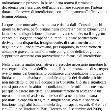
ordinariamente previsto. In base a detta norma il termine di
decadenza per l’esercizio dell’azione rimane sospeso per l’intera
durata dello
status
di interdizione, con ‘’allungamento’’ effettivo dei
termini ordinari.
La questione normativa, esaminata e risolta dalla Consulta pochi
giorni fa, trovava, però, origine nella concreta ‘’parificazione’’, che
la medesima disposizione delineava in via residuale, tra il soggetto
capace e il soggetto incapace ‘’di fatto’’. Da tale parificazione
derivava una
disparità, irragionevole, di trattamento
a danno
degli individui che si trovavano, per l’appunto, in condizione di
abituale e grave infermità di mente con grande deficit cognitivo,
seppur non accertato con provvedimento formale di interdizione.
Nella presente analisi normativa è pressoché necessario innestare la
conseguente disamina dell’istituto dell’Amministrazione di sostegno,
ove lo
status
del beneficiario costituisce una condizione giuridica
ibrida, e quindi talvolta equiparabile a quella del disabile psichico
non interdetto, di cui si è occupata la Consulta. Ciò sta a significare
che si può essere in abituale condizione d’infermità di mente senza
per quello essere interdetti. L’Amministrazione di sostegno è un
mero strumento di assistenza che sacrifica nella minor misura
possibile la capacità di agire, distinguendosi, con tale specifica
funzione, dagli altri istituti a tutela degli incapaci, ex artt. 414 e 427
c.c. (Giudice Tutelare di Bari, Decreto del 5 settembre del 2008).