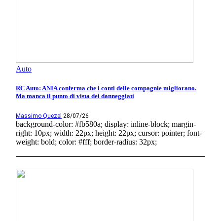
Auto
RC Auto: ANIA conferma che i conti delle compagnie migliorano.
Ma manca il punto di vista dei danneggiati
Massimo Quezel
28/07/26
background-color: #fb580a; display: inline-block; margin-
right: 10px; width: 22px; height: 22px; cursor: pointer; font-
weight: bold; color: #fff; border-radius: 32px;