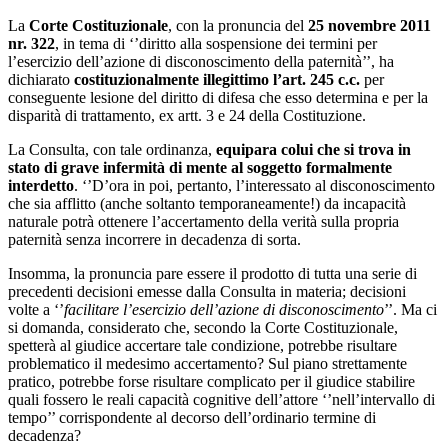
La
Corte Costituzionale
, con la pronuncia del
25 novembre 2011
nr. 322
, in tema di ‘’diritto alla sospensione dei termini per
l’esercizio dell’azione di disconoscimento della paternità’’, ha
dichiarato
costituzionalmente illegittimo l’art. 245 c.c.
per
conseguente lesione del diritto di difesa che esso determina e per la
disparità di trattamento, ex artt. 3 e 24 della Costituzione.
La Consulta, con tale ordinanza,
equipara colui che si trova in
stato di grave infermità di mente al soggetto formalmente
interdetto
. ‘’D’ora in poi, pertanto, l’interessato al disconoscimento
che sia afflitto (anche soltanto temporaneamente!) da incapacità
naturale potrà ottenere l’accertamento della verità sulla propria
paternità senza incorrere in decadenza di sorta.
Insomma, la pronuncia pare essere il prodotto di tutta una serie di
precedenti decisioni emesse dalla Consulta in materia; decisioni
volte a ‘’
facilitare l’esercizio dell’azione di disconoscimento
’’. Ma ci
si domanda, considerato che, secondo la Corte Costituzionale,
spetterà al giudice accertare tale condizione, potrebbe risultare
problematico il medesimo accertamento? Sul piano strettamente
pratico, potrebbe forse risultare complicato per il giudice stabilire
quali fossero le reali capacità cognitive dell’attore ‘’nell’intervallo di
tempo’’ corrispondente al decorso dell’ordinario termine di
decadenza?