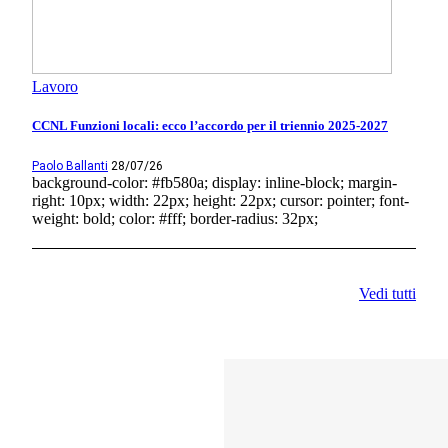
Lavoro
CCNL Funzioni locali: ecco l’accordo per il triennio 2025-2027
Paolo Ballanti
28/07/26
background-color: #fb580a; display: inline-block; margin-
right: 10px; width: 22px; height: 22px; cursor: pointer; font-
weight: bold; color: #fff; border-radius: 32px;
Vedi tutti