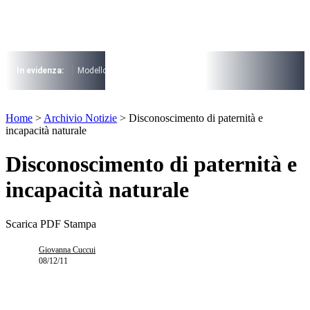
Vai
al
contenuto
I più cercati
Lorem ipsum dolor sit amet consectetur
In evidenza:
Modello 730
Pensioni
Cuneo fiscale
rottamazione cartel
Lorem ipsum dolor sit amet consectetur
I più cercati
Home
>
Archivio Notizie
>
Disconoscimento di paternità e
Lorem ipsum dolor sit amet consectetur
incapacità naturale
Lorem ipsum dolor sit amet consectetur
Disconoscimento di paternità e
incapacità naturale
Scarica PDF
Stampa
Giovanna Cuccui
08/12/11