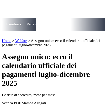
Vai
al
contenuto
I più cercati
Lorem ipsum dolor sit amet consectetur
In evidenza:
Modello 730
Pensioni
Cuneo fiscale
rottamazione cartel
Lorem ipsum dolor sit amet consectetur
I più cercati
Home
>
Welfare
>
Assegno unico: ecco il calendario ufficiale dei
Lorem ipsum dolor sit amet consectetur
pagamenti luglio-dicembre 2025
Lorem ipsum dolor sit amet consectetur
Assegno unico: ecco il
calendario ufficiale dei
pagamenti luglio-dicembre
2025
Le date di accredito, mese per mese.
Scarica PDF
Stampa
Allegati