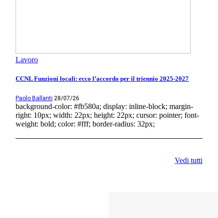
Lavoro
CCNL Funzioni locali: ecco l’accordo per il triennio 2025-2027
Paolo Ballanti
28/07/26
background-color: #fb580a; display: inline-block; margin-
right: 10px; width: 22px; height: 22px; cursor: pointer; font-
weight: bold; color: #fff; border-radius: 32px;
Vedi tutti