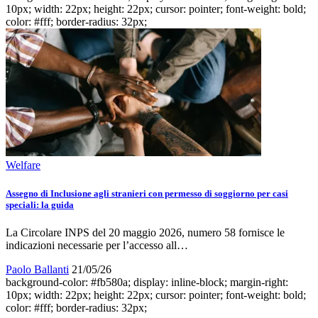
10px; width: 22px; height: 22px; cursor: pointer; font-weight: bold;
color: #fff; border-radius: 32px;
Welfare
Assegno di Inclusione agli stranieri con permesso di soggiorno per casi
speciali: la guida
La Circolare INPS del 20 maggio 2026, numero 58 fornisce le
indicazioni necessarie per l’accesso all…
Paolo Ballanti
21/05/26
background-color: #fb580a; display: inline-block; margin-right:
10px; width: 22px; height: 22px; cursor: pointer; font-weight: bold;
color: #fff; border-radius: 32px;