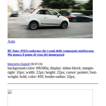
Auto
RC Auto: ANIA conferma che i conti delle compagnie migliorano.
Ma manca il punto di vista dei danneggiati
Massimo Quezel
28/07/26
background-color: #fb580a; display: inline-block; margin-
right: 10px; width: 22px; height: 22px; cursor: pointer; font-
weight: bold; color: #fff; border-radius: 32px;