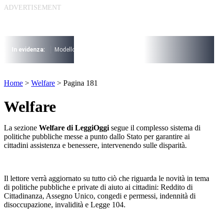
Vai
al
contenuto
I più cercati
Lorem ipsum dolor sit amet consectetur
In evidenza:
Modello 730
Pensioni
Cuneo fiscale
rottamazione cartel
Lorem ipsum dolor sit amet consectetur
I più cercati
Home
>
Welfare
>
Pagina 181
Lorem ipsum dolor sit amet consectetur
Lorem ipsum dolor sit amet consectetur
Welfare
La sezione
Welfare di LeggiOggi
segue il complesso sistema di
politiche pubbliche messe a punto dallo Stato per garantire ai
cittadini assistenza e benessere, intervenendo sulle disparità.
Il lettore verrà aggiornato su tutto ciò che riguarda le novità in tema
di politiche pubbliche e private di aiuto ai cittadini: Reddito di
Cittadinanza, Assegno Unico, congedi e permessi, indennità di
disoccupazione, invalidità e Legge 104.