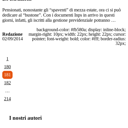
Pensionati, nonostante gli “spaventi” di mezza estate, ora ci si può
dedicare al “bustone”. Con i documenti Inps in arrivo in questi
giorni, infatti, gli iscritti alla gestione previdenziale potranno …
background-color: #fb580a; display: inline-block;
Redazione
margin-right: 10px; width: 22px; height: 22px; cursor:
02/09/2014
pointer; font-weight: bold; color: #fff; border-radius:
32px;
1
180
181
182
…
214
I nostri autori