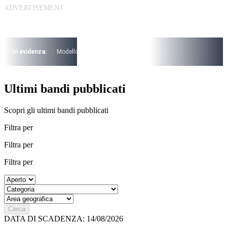
Vai
al
contenuto
I più cercati
Lorem ipsum dolor sit amet consectetur
In evidenza:
Modello 730
Pensioni
Cuneo fiscale
rottamazione cartel
Lorem ipsum dolor sit amet consectetur
I più cercati
Ultimi bandi pubblicati
Lorem ipsum dolor sit amet consectetur
Lorem ipsum dolor sit amet consectetur
Scopri gli ultimi bandi pubblicati
Filtra per
Filtra per
Filtra per
Cerca
DATA DI SCADENZA: 14/08/2026