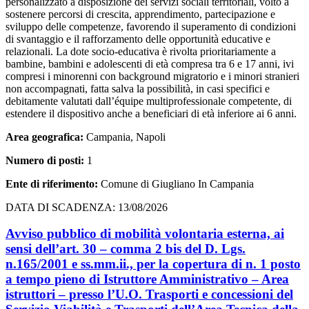
personalizzato a disposizione dei servizi sociali territoriali, volto a
sostenere percorsi di crescita, apprendimento, partecipazione e
sviluppo delle competenze, favorendo il superamento di condizioni
di svantaggio e il rafforzamento delle opportunità educative e
relazionali. La dote socio-educativa è rivolta prioritariamente a
bambine, bambini e adolescenti di età compresa tra 6 e 17 anni, ivi
compresi i minorenni con background migratorio e i minori stranieri
non accompagnati, fatta salva la possibilità, in casi specifici e
debitamente valutati dall’équipe multiprofessionale competente, di
estendere il dispositivo anche a beneficiari di età inferiore ai 6 anni.
Area geografica:
Campania, Napoli
Numero di posti:
1
Ente di riferimento:
Comune di Giugliano In Campania
DATA DI SCADENZA: 13/08/2026
Avviso pubblico di mobilità volontaria esterna, ai
sensi dell’art. 30 – comma 2 bis del D. Lgs.
n.165/2001 e ss.mm.ii., per la copertura di n. 1 posto
a tempo pieno di Istruttore Amministrativo – Area
istruttori – presso l’U.O. Trasporti e concessioni del