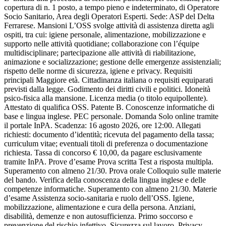
copertura di n. 1 posto, a tempo pieno e indeterminato, di Operatore
Socio Sanitario, Area degli Operatori Esperti. Sede: ASP del Delta
Ferrarese. Mansioni L’OSS svolge attività di assistenza diretta agli
ospiti, tra cui: igiene personale, alimentazione, mobilizzazione e
supporto nelle attività quotidiane; collaborazione con l’équipe
multidisciplinare; partecipazione alle attività di riabilitazione,
animazione e socializzazione; gestione delle emergenze assistenziali;
rispetto delle norme di sicurezza, igiene e privacy. Requisiti
principali Maggiore età. Cittadinanza italiana o requisiti equiparati
previsti dalla legge. Godimento dei diritti civili e politici. Idoneità
psico-fisica alla mansione. Licenza media (o titolo equipollente).
Attestato di qualifica OSS. Patente B. Conoscenze informatiche di
base e lingua inglese. PEC personale. Domanda Solo online tramite
il portale InPA. Scadenza: 16 agosto 2026, ore 12:00. Allegati
richiesti: documento d’identità; ricevuta del pagamento della tassa;
curriculum vitae; eventuali titoli di preferenza o documentazione
richiesta. Tassa di concorso € 10,00, da pagare esclusivamente
tramite InPA. Prove d’esame Prova scritta Test a risposta multipla.
Superamento con almeno 21/30. Prova orale Colloquio sulle materie
del bando. Verifica della conoscenza della lingua inglese e delle
competenze informatiche. Superamento con almeno 21/30. Materie
d’esame Assistenza socio-sanitaria e ruolo dell’OSS. Igiene,
mobilizzazione, alimentazione e cura della persona. Anziani,
disabilità, demenze e non autosufficienza. Primo soccorso e
prevenzione del rischio infettivo. Sicurezza sul lavoro. Privacy.