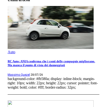
Auto
RC Auto: ANIA conferma che i conti delle compagnie migliorano.
Ma manca il punto di vista dei danneggiati
Massimo Quezel
28/07/26
background-color: #fb580a; display: inline-block; margin-
right: 10px; width: 22px; height: 22px; cursor: pointer; font-
weight: bold; color: #fff; border-radius: 32px;