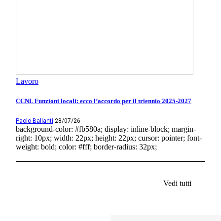
Lavoro
CCNL Funzioni locali: ecco l’accordo per il triennio 2025-2027
Paolo Ballanti
28/07/26
background-color: #fb580a; display: inline-block; margin-
right: 10px; width: 22px; height: 22px; cursor: pointer; font-
weight: bold; color: #fff; border-radius: 32px;
Vedi tutti