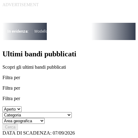
Vai
al
contenuto
I più cercati
Lorem ipsum dolor sit amet consectetur
In evidenza:
Modello 730
Pensioni
Cuneo fiscale
rottamazione cartel
Lorem ipsum dolor sit amet consectetur
I più cercati
Ultimi bandi pubblicati
Lorem ipsum dolor sit amet consectetur
Lorem ipsum dolor sit amet consectetur
Scopri gli ultimi bandi pubblicati
Filtra per
Filtra per
Filtra per
Cerca
DATA DI SCADENZA: 07/09/2026