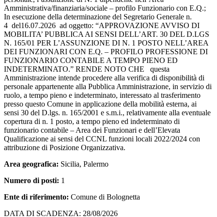
Amministrativa/finanziaria/sociale – profilo Funzionario con E.Q.;
In esecuzione della determinazione del Segretario Generale n.
4 del16.07.2026 ad oggetto: “APPROVAZIONE AVVISO DI
MOBILITA’ PUBBLICA AI SENSI DELL’ART. 30 DEL D.LGS
N. 165/01 PER L’ASSUNZIONE DI N. 1 POSTO NELL’AREA
DEI FUNZIONARI CON E.Q. – PROFILO PROFESSIONE DI
FUNZIONARIO CONTABILE A TEMPO PIENO ED
INDETERMINATO.” RENDE NOTO CHE questa
Amministrazione intende procedere alla verifica di disponibilità di
personale appartenente alla Pubblica Amministrazione, in servizio di
ruolo, a tempo pieno e indeterminato, interessato al trasferimento
presso questo Comune in applicazione della mobilità esterna, ai
sensi 30 del D.lgs. n. 165/2001 e s.m.i., relativamente alla eventuale
copertura di n. 1 posto, a tempo pieno ed indeterminato di
funzionario contabile – Area dei Funzionari e dell’Elevata
Qualificazione ai sensi del CCNL funzioni locali 2022/2024 con
attribuzione di Posizione Organizzativa.
Area geografica:
Sicilia, Palermo
Numero di posti:
1
Ente di riferimento:
Comune di Bolognetta
DATA DI SCADENZA: 28/08/2026