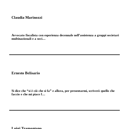
Claudia Marinozzi
Avvocato fiscalista con esperienza decennale nell’assistenza a gruppi societari
multinazionali e a soci…
Ernesto Belisario
Si dice che “si è ciò che si fa” e allora, per presentarmi, scriverò quello che
faccio e che mi piace f…
Luigi Tramontano