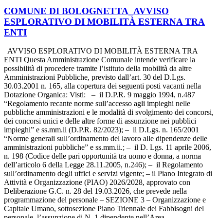
COMUNE DI BOLOGNETTA_AVVISO
ESPLORATIVO DI MOBILITÀ ESTERNA TRA
ENTI
AVVISO ESPLORATIVO DI MOBILITÀ ESTERNA TRA
ENTI Questa Amministrazione Comunale intende verificare la
possibilità di procedere tramite l’istituto della mobilità da altre
Amministrazioni Pubbliche, previsto dall’art. 30 del D.Lgs.
30.03.2001 n. 165, alla copertura dei seguenti posti vacanti nella
Dotazione Organica: Visti: – il D.P.R. 9 maggio 1994, n.487
“Regolamento recante norme sull’accesso agli impieghi nelle
pubbliche amministrazioni e le modalità di svolgimento dei concorsi,
dei concorsi unici e delle altre forme di assunzione nei pubblici
impieghi” e ss.mm.ii (D.P.R. 82/2023); – il D.Lgs. n. 165/2001
“Norme generali sull’ordinamento del lavoro alle dipendenze delle
amministrazioni pubbliche” e ss.mm.ii.; – il D. Lgs. 11 aprile 2006,
n. 198 (Codice delle pari opportunità tra uomo e donna, a norma
dell’articolo 6 della Legge 28.11.2005, n.246); – il Regolamento
sull’ordinamento degli uffici e servizi vigente; – il Piano Integrato di
Attività e Organizzazione (PIAO) 2026/2028, approvato con
Deliberazione G.C. n. 28 del 19.03.2026, che prevede nella
programmazione del personale – SEZIONE 3 – Organizzazione e
Capitale Umano, sottosezione Piano Triennale dei Fabbisogni del
personale, l’assunzione di N. 1 dipendente nell’Area