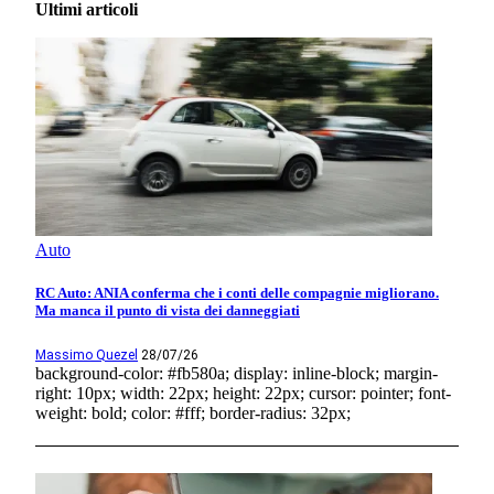
Ultimi articoli
Auto
RC Auto: ANIA conferma che i conti delle compagnie migliorano.
Ma manca il punto di vista dei danneggiati
Massimo Quezel
28/07/26
background-color: #fb580a; display: inline-block; margin-
right: 10px; width: 22px; height: 22px; cursor: pointer; font-
weight: bold; color: #fff; border-radius: 32px;